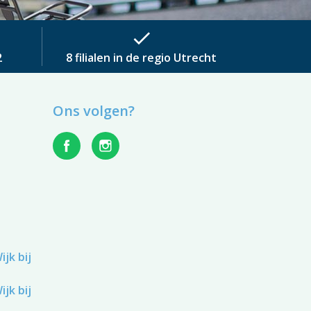
check
2
8 filialen in de regio Utrecht
Ons volgen?
jk bij
jk bij