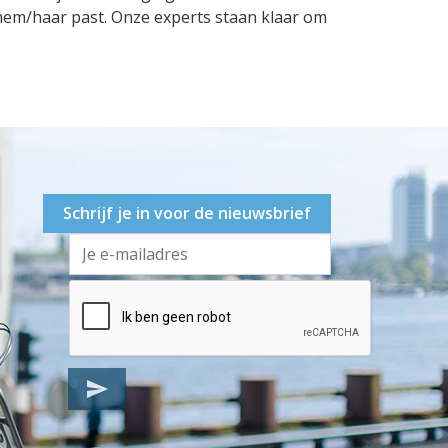
 hem/haar past. Onze experts staan klaar om
Schrijf je in voor de nieuwsbrief
send