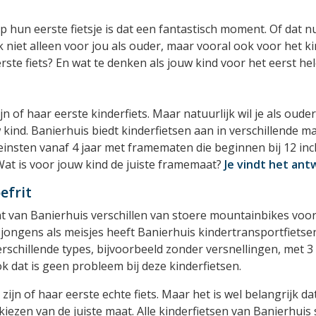
 hun eerste fietsje is dat een fantastisch moment. Of dat nu 
jk niet alleen voor jou als ouder, maar vooral ook voor het ki
eerste fiets? En wat te denken als jouw kind voor het eerst he
ijn of haar eerste kinderfiets. Maar natuurlijk wil je als oud
uw kind. Banierhuis biedt kinderfietsen aan in verschillende ma
kleinsten vanaf 4 jaar met framematen die beginnen bij 12 i
Wat is voor jouw kind de juiste framemaat?
Je vindt het ant
efrit
t van Banierhuis verschillen van stoere mountainbikes voor 
jongens als meisjes heeft Banierhuis kindertransportfiets
erschillende types, bijvoorbeeld zonder versnellingen, met 3
ok dat is geen probleem bij deze kinderfietsen.
ijn of haar eerste echte fiets. Maar het is wel belangrijk dat 
kiezen van de juiste maat. Alle kinderfietsen van Banierhuis 