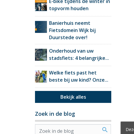
E-bike tijdens de winter in
topvorm houden
Banierhuis neemt
Fietsdomein Wijk bij
Duurstede over!
Onderhoud van uw
stadsfiets: 4 belangrijke...
Welke fiets past het
beste bij uw kind? Onze...
Bekijk alles
Zoek in de blog
Deze
search