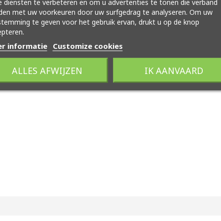
 diensten te verbeteren en om u advertenties te tonen die verband
den met uw voorkeuren door uw surfgedrag te analyseren. Om uw
temming te geven voor het gebruik ervan, drukt u op de knop
pteren.
r informatie
Customize cookies
ALLES AFWIJZEN
IK AANVAARD