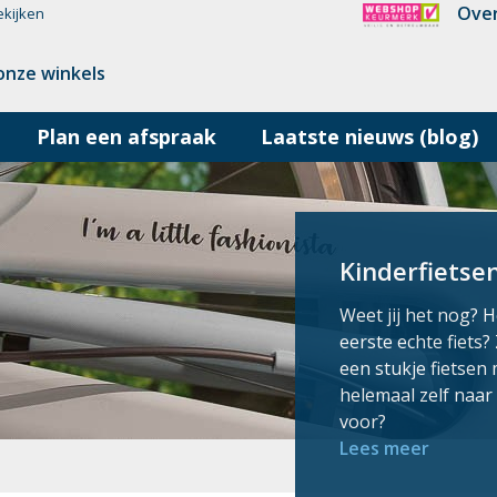
Over
ekijken
onze winkels
Plan een afspraak
Laatste nieuws (blog)
Kinderfietse
Weet jij het nog? H
eerste echte fiets?
een stukje fietsen 
helemaal zelf naar 
voor?
Lees meer