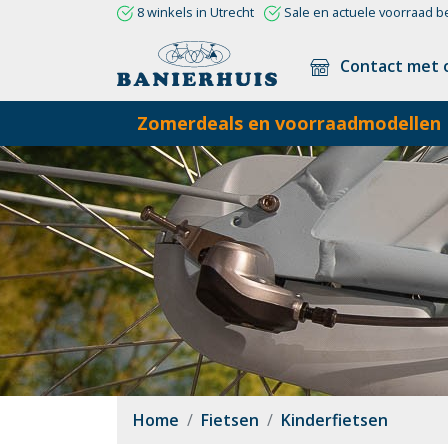
8 winkels in Utrecht
Sale en actuele voorraad b
Contact met 
Zomerdeals en voorraadmodellen
Home
Fietsen
Kinderfietsen