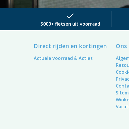
check
5000+ fietsen uit voorraad
Direct rijden en kortingen
Ons 
Actuele voorraad & Acties
Alge
Reto
Cooki
Privac
Conta
Sitem
Winke
Vacat