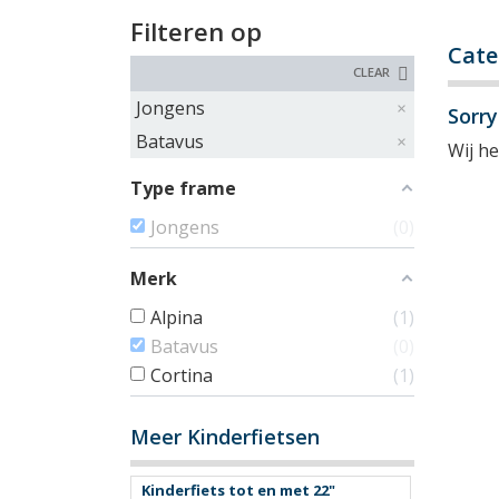
Filteren op
Cate
CLEAR
Jongens
Sorr
Batavus
Wij h
Type frame
Jongens
0
Merk
Alpina
1
Batavus
0
Cortina
1
Meer Kinderfietsen
Kinderfiets tot en met 22"