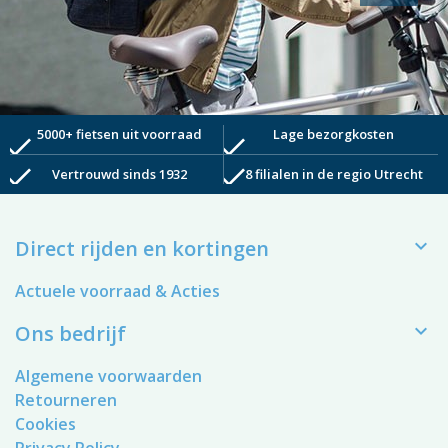
5000+ fietsen uit voorraad
Lage bezorgkosten
check
check
check
check
Vertrouwd sinds 1932
8 filialen in de regio Utrecht

Direct rijden en kortingen
Actuele voorraad & Acties

Ons bedrijf
Algemene voorwaarden
Retourneren
Cookies