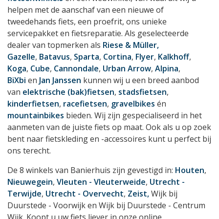
helpen met de aanschaf van een nieuwe of
tweedehands fiets, een proefrit, ons unieke
servicepakket en fietsreparatie. Als geselecteerde
dealer van topmerken als
Riese & Müller,
Gazelle
,
Batavus
,
Sparta
,
Cortina
,
Flyer
,
Kalkhoff
,
Koga
,
Cube
,
Cannondale
,
Urban Arrow
,
Alpina
,
BiXbi
en
Jan Janssen
kunnen wij u een breed aanbod
van
elektrische (bak)fietsen
,
stadsfietsen
,
kinderfietsen
,
racefietsen
,
gravelbikes
én
mountainbikes
bieden. Wij zijn gespecialiseerd in het
aanmeten van de juiste fiets op maat. Ook als u op zoek
bent naar fietskleding en -accessoires kunt u perfect bij
ons terecht.
De 8 winkels van Banierhuis zijn gevestigd in:
Houten
,
Nieuwegein
,
Vleuten - Vleuterweide
,
Utrecht -
Terwijde
,
Utrecht - Overvecht
,
Zeist,
Wijk bij
Duurstede - Voorwijk en Wijk bij Duurstede - Centrum
Wijk. Koopt u uw fiets liever in onze online