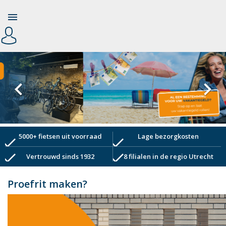



5000+ fietsen uit voorraad
Lage bezorgkosten
check
check
check
check
Vertrouwd sinds 1932
8 filialen in de regio Utrecht
Proefrit maken?