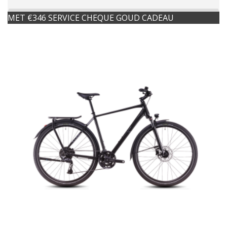
MET €346 SERVICE CHEQUE GOUD CADEAU