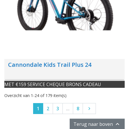
Cannondale Kids Trail Plus 24
MET €159 SERVICE CHEQUE BRONS CADEAU
Overzicht van 1-24 of 179 item(s)
Volgende
1
2
3
…
8


Terug naar boven