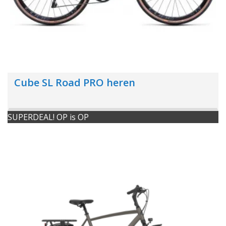
Cube SL Road PRO heren
SUPERDEAL! OP is OP