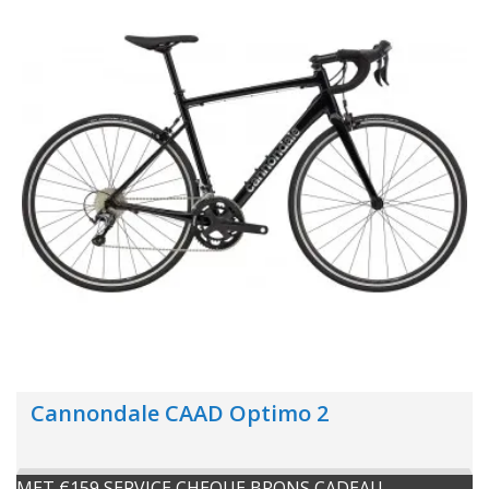
Cannondale CAAD Optimo 2
MET €159 SERVICE CHEQUE BRONS CADEAU