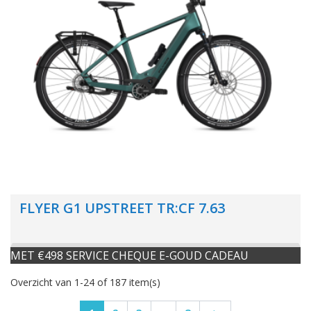
FLYER G1 UPSTREET TR:CF 7.63
MET €498 SERVICE CHEQUE E-GOUD CADEAU
Overzicht van 1-24 of 187 item(s)