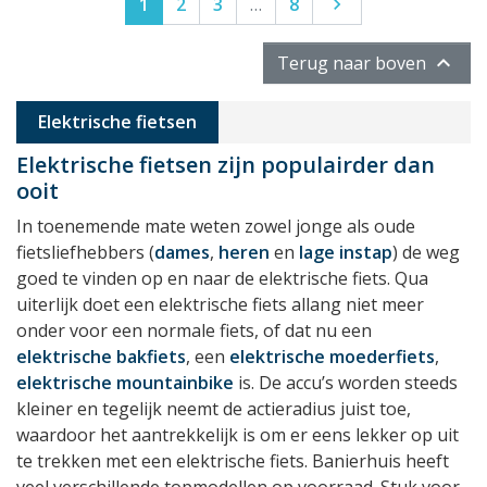
Volgende
1
2
3
…
8


Terug naar boven
Elektrische fietsen
Elektrische fietsen zijn populairder dan
ooit
In toenemende mate weten zowel jonge als oude
fietsliefhebbers (
dames
,
heren
en
lage instap
) de weg
goed te vinden op en naar de elektrische fiets. Qua
uiterlijk doet een elektrische fiets allang niet meer
onder voor een normale fiets, of dat nu een
elektrische bakfiets
, een
elektrische moederfiets
,
elektrische mountainbike
is. De accu’s worden steeds
kleiner en tegelijk neemt de actieradius juist toe,
waardoor het aantrekkelijk is om er eens lekker op uit
te trekken met een elektrische fiets. Banierhuis heeft
veel verschillende topmodellen op voorraad. Stuk voor