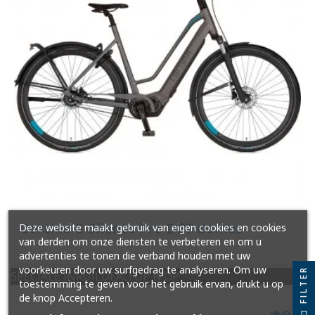
Cortina E-Silento Pro DB7 dames
Deze website maakt gebruik van eigen cookies en cookies
van derden om onze diensten te verbeteren en om u
advertenties te tonen die verband houden met uw
voorkeuren door uw surfgedrag te analyseren. Om uw
FILTER
SPECIALE INRUILDEAL! OP is OP
toestemming te geven voor het gebruik ervan, drukt u op
de knop Accepteren.