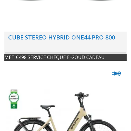
CUBE STEREO HYBRID ONE44 PRO 800
MET €498 SERVICE CHEQUE E-GOUD CADEAU