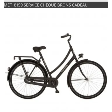
MET €159 SERVICE CHEQUE BRONS CADEAU