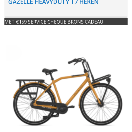
GAZELLE HEAVYDUTY T7 HEREN
MET €159 SERVICE CHEQUE BRONS CADEAU