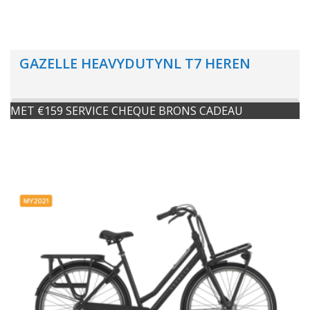
GAZELLE HEAVYDUTYNL T7 HEREN
MET €159 SERVICE CHEQUE BRONS CADEAU