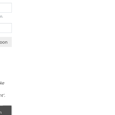
n.
oon
eke
t'.
m