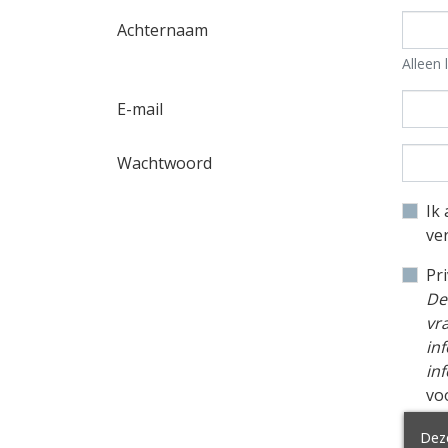
Achternaam
Alleen 
E-mail
Wachtwoord
Ik
ve
Pr
De
vr
in
inf
vo
Deze