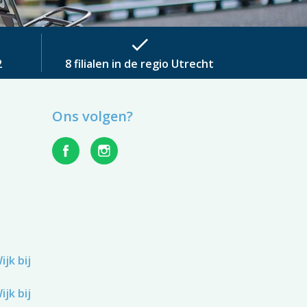
check
2
8 filialen in de regio Utrecht
Ons volgen?
jk bij
jk bij