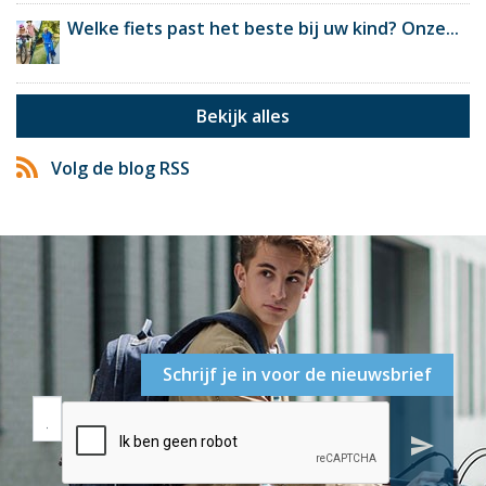
Welke fiets past het beste bij uw kind? Onze...
Bekijk alles
Volg de blog RSS
Schrijf je in voor de nieuwsbrief
send