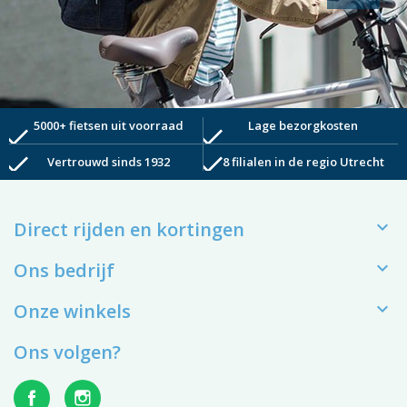
5000+ fietsen uit voorraad
Lage bezorgkosten
check
check
check
check
Vertrouwd sinds 1932
8 filialen in de regio Utrecht

Direct rijden en kortingen

Ons bedrijf

Onze winkels
Ons volgen?