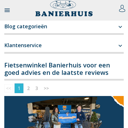

Blog categorieën

Klantenservice

Fietsenwinkel Banierhuis voor een
goed advies en de laatste reviews
<<
1
2
3
>>