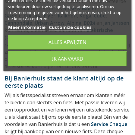
advertenties te tonen die verband houden met uw
servicepakket en een fietsreparatie. Als geselecteerde
voorkeuren door uw surfgedrag te analyseren. Om uw
dealer van topmerken als
Riese & Müller
,
toestemming te geven voor het gebruik ervan, drukt u op
Gazelle
,
Cortina
,
Flyer
,
Kalkhoff
,
Koga
,
Cube
,
de knop Accepteren.
Cannondale
,
Urban Arrow
,
Alpina
,
BiXbi
en
Jan Janssen
Meer informatie
Customize cookies
kunnen wij u een breed aanbod van
elektrische
(bak)fietsen
,
stadsfietsen
,
kinderfietsen
,
ALLES AFWIJZEN
racefietsen
,
gravelbikes
én
mountainbikes
bieden. Wij
zijn gespecialiseerd in het aanmeten van de juiste fiets
IK AANVAARD
op maat. Ook als u op zoek bent naar fietskleding en -
accessoires kunt u perfect bij ons terecht.
Bij Banierhuis staat de klant altijd op de
eerste plaats
Wij als fietsspecialist streven ernaar om klanten méér
te bieden dan slechts een fiets. Met passie leveren wij
een topproduct en verlenen wij een uitstekende service:
u als klant staat bij ons op de eerste plaats! Eén van de
voordelen van Banierhuis is dat u een
Service Cheque
krijgt bij aankoop van een nieuwe fiets. Deze cheque