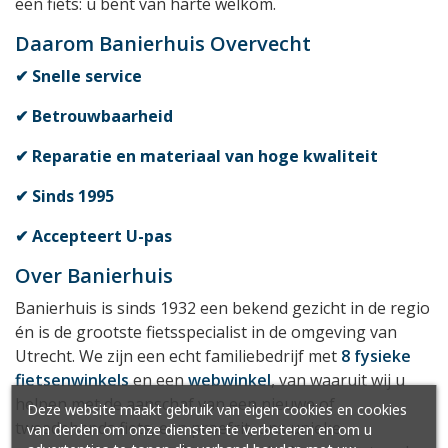
een fiets: u bent van harte welkom.
Daarom Banierhuis Overvecht
✔ Snelle service
✔ 
Betrouwbaarheid
✔ Reparatie en materiaal van hoge kwaliteit
✔ Sinds 1995
✔
Accepteert U-pas
Over Banierhuis
Banierhuis is sinds 1932 een bekend gezicht in de regio
én is de grootste fietsspecialist in de omgeving van
Utrecht. We zijn een echt familiebedrijf met
8 fysieke
fietsenwinkels
en een
webwinkel
, van waaruit wij u
helpen met de aanschaf van een nieuwe of
Deze website maakt gebruik van eigen cookies en cookies
tweedehands fiets, een proefrit, ons unieke
van derden om onze diensten te verbeteren en om u