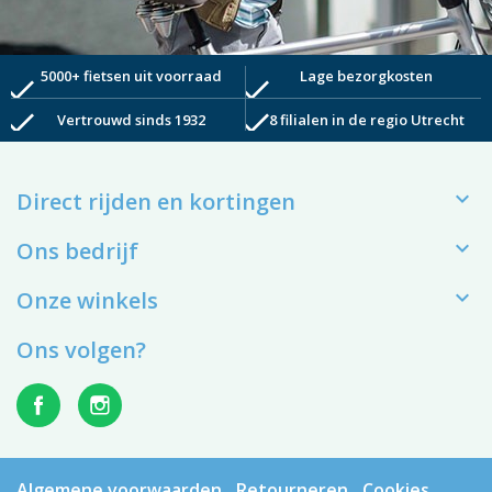
5000+ fietsen uit voorraad
Lage bezorgkosten
check
check
check
check
Vertrouwd sinds 1932
8 filialen in de regio Utrecht

Direct rijden en kortingen

Ons bedrijf

Onze winkels
Ons volgen?
Algemene voorwaarden
Retourneren
Cookies