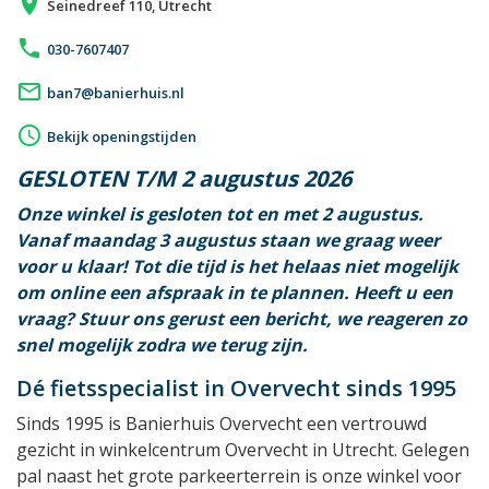
place
Seinedreef 110, Utrecht
phone
030-7607407
mail_outline
ban7@banierhuis.nl
access_time
Bekijk openingstijden
GESLOTEN T/M 2 augustus 2026
Onze winkel is gesloten tot en met 2 augustus.
Vanaf maandag 3 augustus staan we graag weer
voor u klaar!
Tot die tijd is het helaas niet mogelijk
om online een afspraak in te plannen. Heeft u een
vraag? Stuur ons gerust een bericht, we reageren zo
snel mogelijk zodra we terug zijn.
Dé fietsspecialist in Overvecht sinds 1995
Sinds 1995 is Banierhuis Overvecht een vertrouwd
gezicht in winkelcentrum Overvecht in Utrecht. Gelegen
pal naast het grote parkeerterrein is onze winkel voor