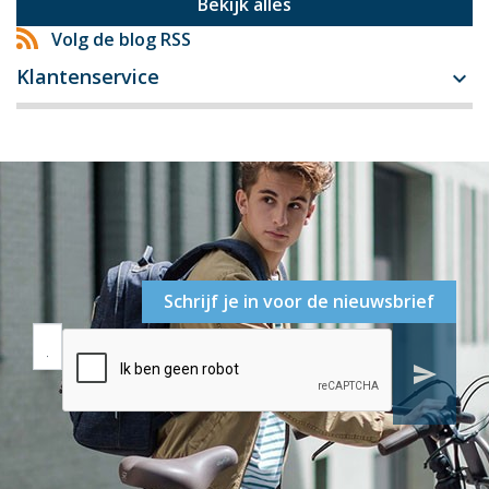
Bekijk alles
Volg de blog RSS
Klantenservice

Schrijf je in voor de nieuwsbrief
send