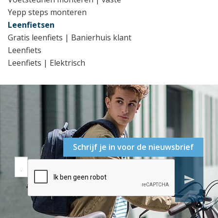
Yepp steps monteren
Leenfietsen
Gratis leenfiets | Banierhuis klant
Leenfiets
Leenfiets | Elektrisch
Schrijf je in voor de nieuwsbrief
send