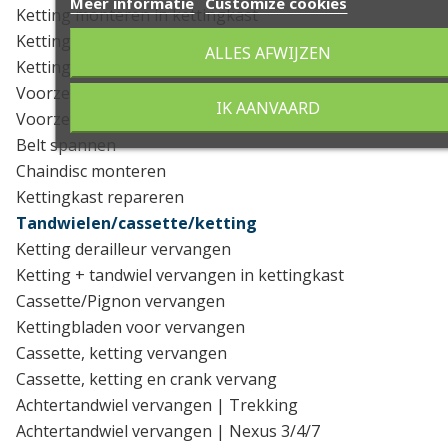
Meer informatie
Customize cookies
Ketting monteren in kettingkast
Kettingkast met frame monteren
ALLES AFWIJZEN
Kettingkast zonder frame monteren
Voorzet kettingscherm monteren
IK AANVAARD
Voorzetkettingscherm monteren met bracketbevestiging
Belt spannen
Chaindisc monteren
Kettingkast repareren
Tandwielen/cassette/ketting
Ketting derailleur vervangen
Ketting + tandwiel vervangen in kettingkast
Cassette/Pignon vervangen
Kettingbladen voor vervangen
Cassette, ketting vervangen
Cassette, ketting en crank vervang
Achtertandwiel vervangen | Trekking
Achtertandwiel vervangen | Nexus 3/4/7