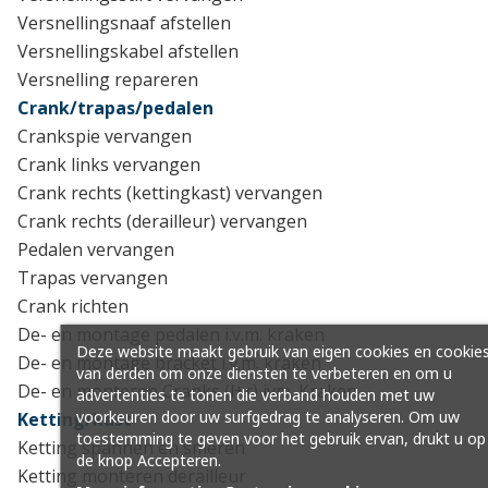
Versnellingsnaaf afstellen
Versnellingskabel afstellen
Versnelling repareren
Crank/trapas/pedalen
Crankspie vervangen
Crank links vervangen
Crank rechts (kettingkast) vervangen
Crank rechts (derailleur) vervangen
Pedalen vervangen
Trapas vervangen
Crank richten
De- en montage pedalen i.v.m. kraken
Deze website maakt gebruik van eigen cookies en cookie
De- en montage bracket i.v.m. kraken
van derden om onze diensten te verbeteren en om u
De- en monteren Cranks (l+r) ivm. Kraken
advertenties te tonen die verband houden met uw
voorkeuren door uw surfgedrag te analyseren. Om uw
Ketting/kast
toestemming te geven voor het gebruik ervan, drukt u op
Ketting spannen en smeren
de knop Accepteren.
Ketting monteren derailleur