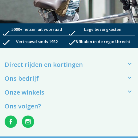
5000+ fietsen uit voorraad
Lage bezorgkosten
check
check
check
check
Vertrouwd sinds 1932
8 filialen in de regio Utrecht

Direct rijden en kortingen

Ons bedrijf

Onze winkels
Ons volgen?