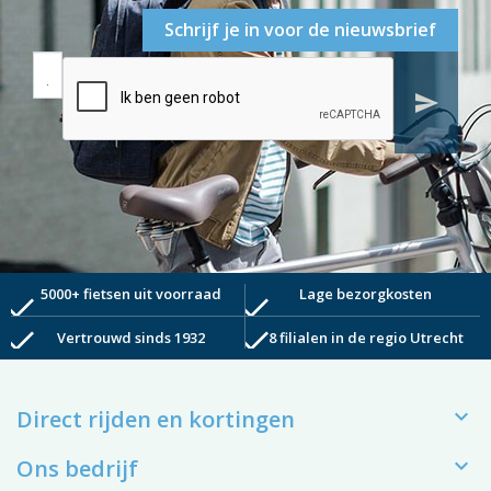
Schrijf je in voor de nieuwsbrief
send
5000+ fietsen uit voorraad
Lage bezorgkosten
check
check
check
check
Vertrouwd sinds 1932
8 filialen in de regio Utrecht

Direct rijden en kortingen

Ons bedrijf