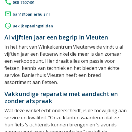
phone
030-7607401
mail_outline
ban1@banierhuis.nl
access_time
Bekijk openingstijden
Al vijftien jaar een begrip in Vleuten
In het hart van Winkelcentrum Vleuterweide vindt u al
vijftien jaar een fietsenwinkel die meer is dan zomaar
een verkooppunt. Hier draait alles om passie voor
fietsen, kennis van techniek en het bieden van échte
service. Banierhuis Vleuten heeft een breed
assortiment aan fietsen.
Vakkundige reparatie met aandacht en
zonder afspraak
Wat deze winkel echt onderscheidt, is de toewijding aan
service en kwaliteit. “Onze klanten waarderen dat ze
hun fiets ’s ochtends kunnen brengen en ’s avonds
gerepareerd weer kunnen ophalen,” vertelt de