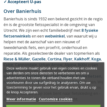
✓ Accepteert U-pas
Over Banierhuis
Banierhuis is sinds 1932 een bekend gezicht in de regio
én is de grootste fietsspecialist in de omgeving van
Utrecht. We zijn een echt familiebedrijf met
8 fysieke
fietsenwinkels
en een
webwinkel
, van waaruit wij u
helpen met de aanschaf van een nieuwe of
tweedehands fiets, een proefrit, onderhoud en
reparatie. Als geselecteerde dealer van topmerken als
Riese & Müller
,
Gazelle
,
Cortina
,
Flyer
,
Kalkhoff
,
Koga
,
Cube
,
Cannondale
,
Urban Arrow
,
Alpina
,
BiXbi
en
Jan
Deze website maakt gebruik van eigen cookies en cookies
Janssen
kunnen wij u een breed aanbod van
van derden om onze diensten te verbeteren en om u
elektrische (bak)fietsen
,
stadsfietsen
,
kinderfietsen
,
advertenties te tonen die verband houden met uw
racefietsen
,
gravelbikes
én
mountainbikes
bieden. Wij
voorkeuren door uw surfgedrag te analyseren. Om uw
toestemming te geven voor het gebruik ervan, drukt u op
zijn gespecialiseerd in het aanmeten van de juiste fiets
de knop Accepteren.
op maat. Ook als u op zoek bent naar fietskleding en -
Meer informatie
Customize cookies
accessoires kunt u perfect bij ons terecht.