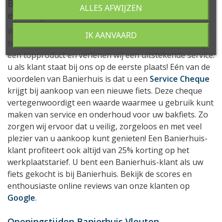
Bij Banierhuis staat de klant altijd op de
ALLES AFWIJZEN
eerste plaats
Wij als fietsspecialist streven ernaar om klanten méér
IK AANVAARD
te bieden dan slechts een fiets. Met passie leveren wij
een topproduct en verlenen wij een uitstekende service:
u als klant staat bij ons op de eerste plaats! Eén van de
voordelen van Banierhuis is dat u een
Service Cheque
krijgt bij aankoop van een nieuwe fiets. Deze cheque
vertegenwoordigt een waarde waarmee u gebruik kunt
maken van service en onderhoud voor uw bakfiets. Zo
zorgen wij ervoor dat u veilig, zorgeloos en met veel
plezier van u aankoop kunt genieten! Een Banierhuis-
klant profiteert ook altijd van 25% korting op het
werkplaatstarief. U bent een Banierhuis-klant als uw
fiets gekocht is bij Banierhuis. Bekijk de scores en
enthousiaste online reviews van onze klanten op
Google
.
Openingstijden Banierhuis Vleuten