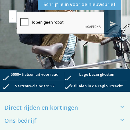
Schrijf je in voor de nieuwsbrief
send
5000+ fietsen uit voorraad
Lage bezorgkosten
check
check
check
check
Vertrouwd sinds 1932
8 filialen in de regio Utrecht

Direct rijden en kortingen

Ons bedrijf