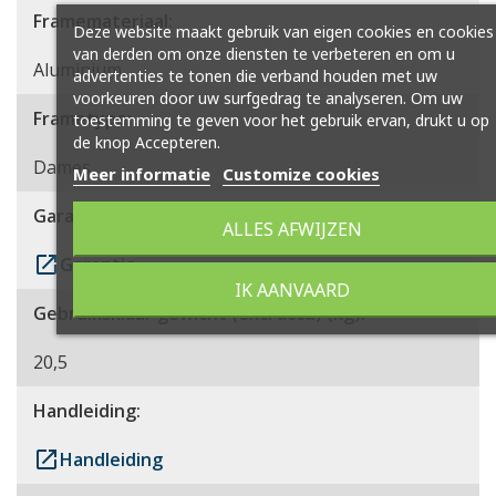
Framemateriaal:
Deze website maakt gebruik van eigen cookies en cookies
van derden om onze diensten te verbeteren en om u
Aluminium
advertenties te tonen die verband houden met uw
voorkeuren door uw surfgedrag te analyseren. Om uw
Frametype:
toestemming te geven voor het gebruik ervan, drukt u op
de knop Accepteren.
Dames
Meer informatie
Customize cookies
Garantie:
ALLES AFWIJZEN
launch
Garantie
IK AANVAARD
Gebruiksklaar gewicht (excl accu) (kg):
20,5
Handleiding:
launch
Handleiding