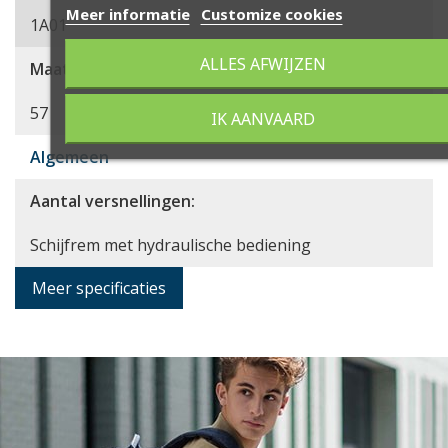
Meer informatie
Customize cookies
1A01
ALLES AFWIJZEN
Maat
57
IK AANVAARD
Algemeen
Aantal versnellingen:
Schijfrem met hydraulische bediening
Meer specificaties