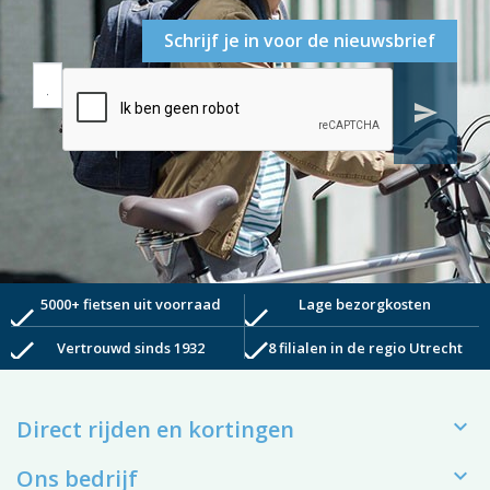
Schrijf je in voor de nieuwsbrief
send
5000+ fietsen uit voorraad
Lage bezorgkosten
check
check
check
check
Vertrouwd sinds 1932
8 filialen in de regio Utrecht

Direct rijden en kortingen

Ons bedrijf