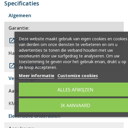
Specificaties
Algemeen
Garantie:
Deze website maakt gebruik van eigen cookies en cookies
launch
Garantie
van derden om onze diensten te verbeteren en om u
advertenties te tonen die verband houden met uw
Handleiding:
voorkeuren door uw surfgedrag te analyseren. Om uw
toestemming te geven voor het gebruik ervan, drukt u op
launch
Handleiding
de knop Accepteren.
Meer informatie
Customize cookies
Versnellingen
ALLES AFWIJZEN
Aandrijving:
KMC Frame
IK AANVAARD
Elektrische onderdelen