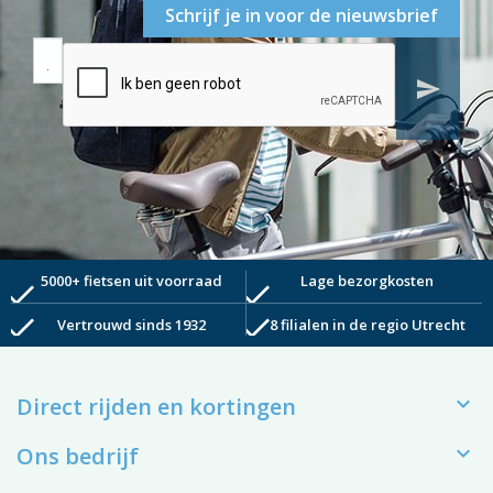
Schrijf je in voor de nieuwsbrief
send
5000+ fietsen uit voorraad
Lage bezorgkosten
check
check
check
check
Vertrouwd sinds 1932
8 filialen in de regio Utrecht

Direct rijden en kortingen

Ons bedrijf