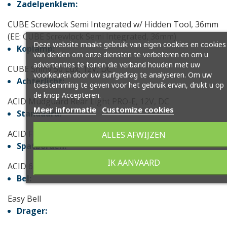
Zadelpenklem:
CUBE Screwlock Semi Integrated w/ Hidden Tool, 36mm
(EE: CUBE Screwlock Semi Integrated, 36mm)
Deze website maakt gebruik van eigen cookies en cookies
Koplamp:
van derden om onze diensten te verbeteren en om u
advertenties te tonen die verband houden met uw
CUBE Shiny 50 Lux, 12V, DC
voorkeuren door uw surfgedrag te analyseren. Om uw
Achterlicht:
toestemming te geven voor het gebruik ervan, drukt u op
de knop Accepteren.
ACID Mudguard Rear Light PRO-E, 12V, DC
Meer informatie
Customize cookies
Standaard:
ACID FM Pure Kickstand
ALLES AFWIJZEN
Spatborden:
IK AANVAARD
ACID 65 Integrated Carrier 3.0
Bel:
Easy Bell
Drager: