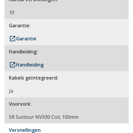
10
Garantie:
launch
Garantie
Handleiding:
launch
Handleiding
Kabels geïntegreerd:
Ja
Voorvork:
SR Suntour NVX30 Coil, 100mm
Versnellingen