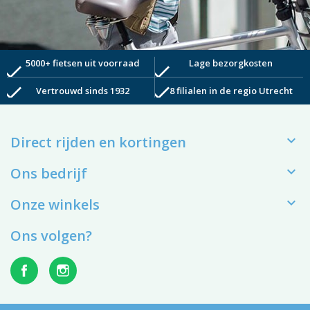
5000+ fietsen uit voorraad
Lage bezorgkosten
check
check
check
check
Vertrouwd sinds 1932
8 filialen in de regio Utrecht

Direct rijden en kortingen

Ons bedrijf

Onze winkels
Ons volgen?