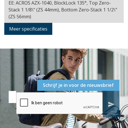
EE: ACROS AZX-1040, BlockLock 135°, Top Zero-
Stack 1 1/8\" (ZS 44mm), Bottom Zero-Stack 1 1/2\"
(ZS 56mm)
Meer specificaties
Schrijf je in voor de nieuwsbrief
send