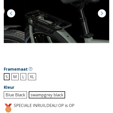


Framemaat
S
M
L
XL
Kleur
Blue Black
swampgrey black
SPECIALE INRUILDEAL! OP is OP