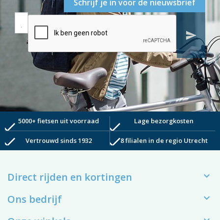
Schrijf je in voor de nieuwsbrief
send
5000+ fietsen uit voorraad
Lage bezorgkosten
check
check
check
check
Vertrouwd sinds 1932
8 filialen in de regio Utrecht

Direct rijden en kortingen

Ons bedrijf