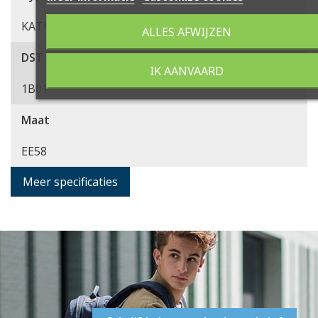
KATHMANDU HYBRID ONE
ALLES AFWIJZEN
DST Groepcode
IK AANVAARD
1B01
Maat
EE58
Meer specificaties