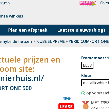
Over
ekijken
onze winkels
Plan een afspraak
Laatste nieuws (blog)
e hybride fietsen
CUBE SUPREME HYBRID COMFORT ONE
tuele prijzen en
Framemaat
EE58
oom site:
ierhuis.nl/
Kleur
metallicwhite 
RT ONE 500
op voorraad
MET €358
Of € 100,00