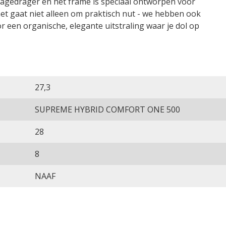
gagedrager en het frame is speciaal ontworpen voor
t gaat niet alleen om praktisch nut - we hebben ook
 een organische, elegante uitstraling waar je dol op
27,3
SUPREME HYBRID COMFORT ONE 500
28
8
NAAF