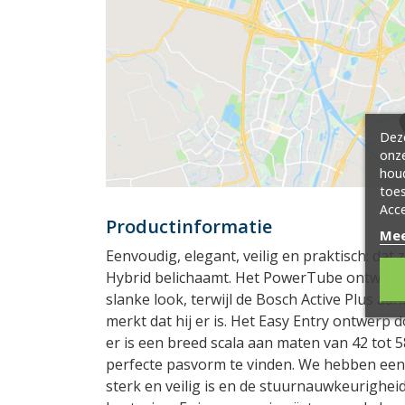
Deze
onze
hou
toes
Acce
Productinformatie
Mee
Eenvoudig, elegant, veilig en praktisch: dat
Hybrid belichaamt. Het PowerTube ontwerp 
slanke look, terwijl de Bosch Active Plus aan
merkt dat hij er is. Het Easy Entry ontwerp 
er is een breed scala aan maten van 42 tot 
perfecte pasvorm te vinden. We hebben een
sterk en veilig is en de stuurnauwkeurigheid