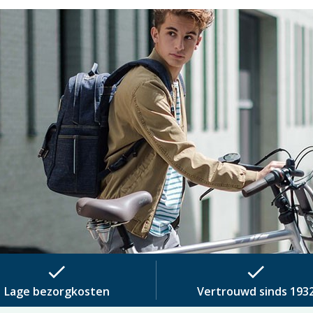
check
check
Lage bezorgkosten
Vertrouwd sinds 193