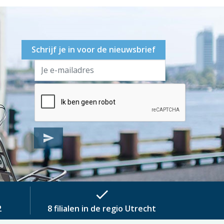
Schrijf je in voor de nieuwsbrief
send
check
2
8 filialen in de regio Utrecht