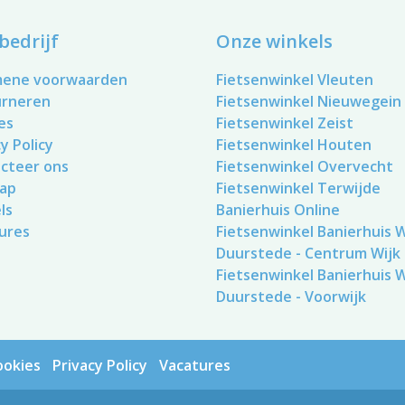
bedrijf
Onze winkels
mene voorwaarden
Fietsenwinkel Vleuten
urneren
Fietsenwinkel Nieuwegein
es
Fietsenwinkel Zeist
y Policy
Fietsenwinkel Houten
cteer ons
Fietsenwinkel Overvecht
ap
Fietsenwinkel Terwijde
ls
Banierhuis Online
ures
Fietsenwinkel Banierhuis Wi
Duurstede - Centrum Wijk
Fietsenwinkel Banierhuis Wi
Duurstede - Voorwijk
ookies
Privacy Policy
Vacatures