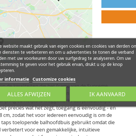
 website maakt gebruik van eigen cookies en cookies van derden o
 diensten te verbeteren en om u advertenties te tonen die verband
den met uw voorkeuren door uw surfgedrag te analyseren. Om uw
temming te geven voor het gebruik ervan, drukt u op de knop
pteren.
r informatie
Customize cookies
 zijn de kwaliteiten die het frame van de Supreme
bevat de Bosch 500Wh accu in het frame voor een
ALLES AFWIJZEN
IK AANVAARD
drijving zo netjes is weggewerkt dat je nauwelijks
doet precies wat het zegt, toegang is eenvoudig - en
58 cm, zodat het voor iedereen eenvoudig is om de
 taps toelopende balhoofdbuis gebruikt omdat die
 verbetert voor een gemakkelijke, intuïtieve