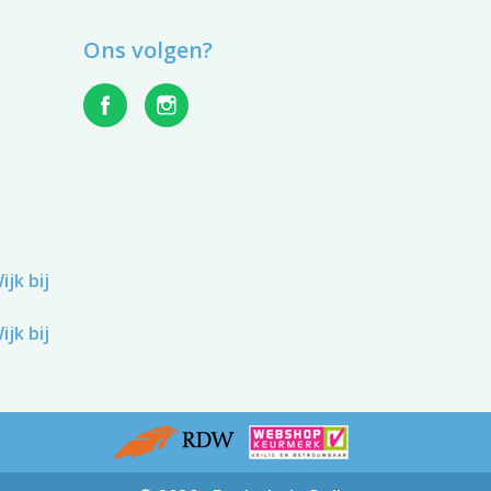
Ons volgen?
jk bij
jk bij