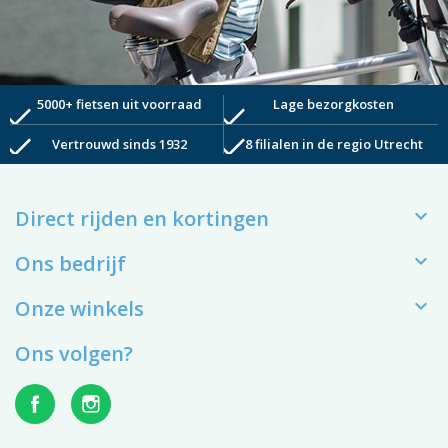
5000+ fietsen uit voorraad
Lage bezorgkosten
check
check
check
check
Vertrouwd sinds 1932
8 filialen in de regio Utrecht

Direct rijden en kortingen

Ons bedrijf

Onze winkels
Ons volgen?