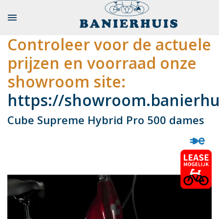

Controleer voor de actuele
prijzen en voorraad onze
showroom site:
https://showroom.banierhui
Cube Supreme Hybrid Pro 500 dames