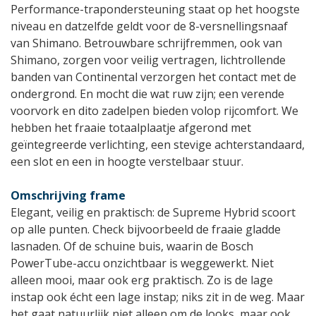
Performance-trapondersteuning staat op het hoogste
niveau en datzelfde geldt voor de 8-versnellingsnaaf
van Shimano. Betrouwbare schrijfremmen, ook van
Shimano, zorgen voor veilig vertragen, lichtrollende
banden van Continental verzorgen het contact met de
ondergrond. En mocht die wat ruw zijn; een verende
voorvork en dito zadelpen bieden volop rijcomfort. We
hebben het fraaie totaalplaatje afgerond met
geïntegreerde verlichting, een stevige achterstandaard,
een slot en een in hoogte verstelbaar stuur.
Omschrijving frame
Elegant, veilig en praktisch: de Supreme Hybrid scoort
op alle punten. Check bijvoorbeeld de fraaie gladde
lasnaden. Of de schuine buis, waarin de Bosch
PowerTube-accu onzichtbaar is weggewerkt. Niet
alleen mooi, maar ook erg praktisch. Zo is de lage
instap ook écht een lage instap; niks zit in de weg. Maar
het gaat natuurlijk niet alleen om de looks, maar ook