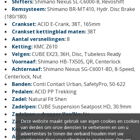
Shifters:
Shimano Nexus SL-C6000-8, Revoshift
Remsysteem:
Shimano BR-MT410, Hydr. Disc Brake
(180/180)
Crankset:
ACID E-Crank, 38T, 165mm
Crankset kettingblad maten:
38T
Aantal versnellingen:
8
Ketting:
KMC Z610
Velgen:
CUBE EX23, 36H, Disc, Tubeless Ready
Voornaaf:
Shimano HB-TX505, QR, Centerlock
Achternaaf:
Shimano Nexus SG-C6001-8D, 8-Speed,
Centerlock, Nut
Banden:
Conti Contact Urban, SafetyPro, 50-622
Pedalen:
ACID PP Trekking
Zadel:
Natural Fit Shen
Zadelpen:
CUBE Suspension Seatpost HD, 30.9mm
Zadelpen = dropper Yes/No:
No
Deze website maakt gebruik van eigen cookies en cookies
Zadelpenklem:
CUBE Screwlock, 36mm
van derden om onze diensten te verbeteren en om u
Koplamp:
ACID Front Light PRO-E 60, 12V, DC
advertenties te tonen die verband houden met uw
Achterlicht:
ACID Mudguard Rear Light PRO-E, 12V,
voorkeuren door uw surfgedrag te analyseren. Om uw