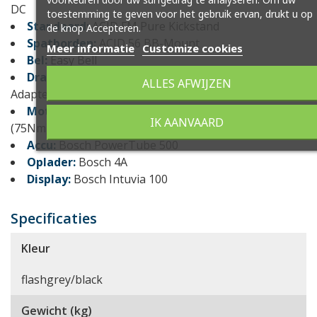
DC
toestemming te geven voor het gebruik ervan, drukt u op
Standaard:
ACID FM Pure Kickstand
de knop Accepteren.
Spatborden:
ACID 56 BB-Mount
Meer informatie
Customize cookies
Bel:
Easy Bell
Drager:
ACID Semi-Integrated Carrier, ACID RILink
ALLES AFWIJZEN
Adapter Compatible
Motor:
Bosch Drive Unit Performance Generation 3
IK AANVAARD
(75Nm) Cruise (250Watt), Smart System
Accu:
Bosch PowerTube 500
Oplader:
Bosch 4A
Display:
Bosch Intuvia 100
Specificaties
Kleur
flashgrey/black
Gewicht (kg)