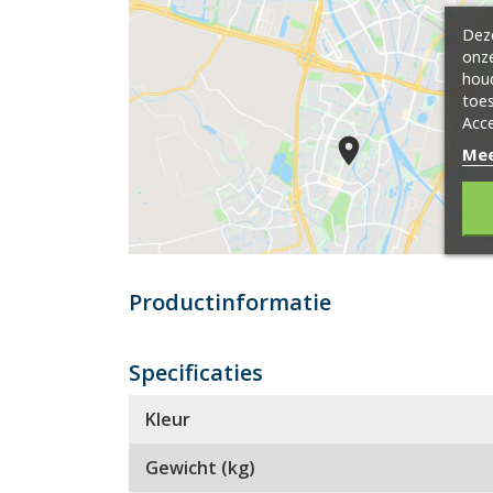
Deze
onze
hou
toes
Acce
Mee
Productinformatie
Specificaties
Kleur
Gewicht (kg)