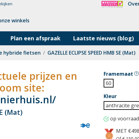
Over
ekijken
onze winkels
Plan een afspraak
Laatste nieuws (blog)
e hybride fietsen
GAZELLE ECLIPSE SPEED HMB SE (Mat)
tuele prijzen en
Framemaat
60
oom site:
ierhuis.nl/
Kleur
anthracite gr
E (Mat)
op voorraad
MET €49
Of € 150,00