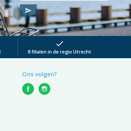
send
check
2
8 filialen in de regio Utrecht
Ons volgen?