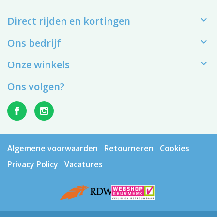

Direct rijden en kortingen

Ons bedrijf

Onze winkels
Ons volgen?
Algemene voorwaarden
Retourneren
Cookies
Privacy Policy
Vacatures