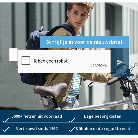
Schrijf je in voor de nieuwsbrief
send
5000+ fietsen uit voorraad
Lage bezorgkosten
check
check
check
check
Vertrouwd sinds 1932
8 filialen in de regio Utrecht