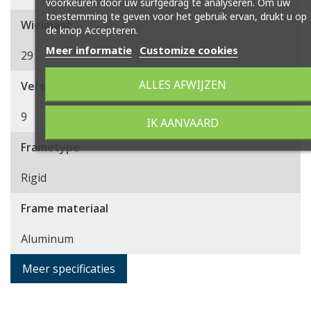
voorkeuren door uw surfgedrag te analyseren. Om uw
toestemming te geven voor het gebruik ervan, drukt u op
Wielmaat
de knop Accepteren.
Meer informatie
Customize cookies
29
ALLES AFWIJZEN
Versnellingen
9
IK AANVAARD
Frametype
Rigid
Frame materiaal
Aluminum
Meer specificaties