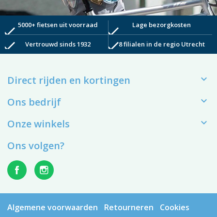
5000+ fietsen uit voorraad
Lage bezorgkosten
check
check
check
check
Vertrouwd sinds 1932
8 filialen in de regio Utrecht

Direct rijden en kortingen

Ons bedrijf

Onze winkels
Ons volgen?
Algemene voorwaarden
Retourneren
Cookies