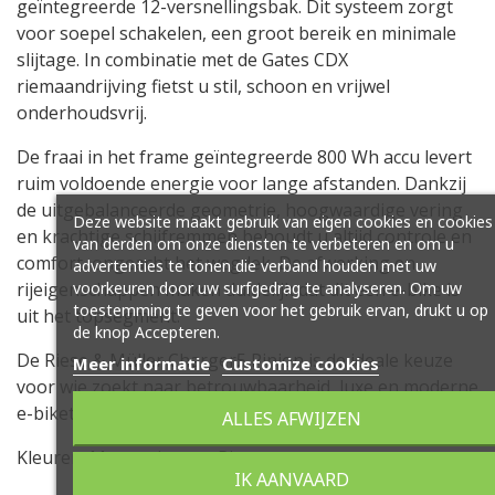
geïntegreerde 12-versnellingsbak. Dit systeem zorgt
voor soepel schakelen, een groot bereik en minimale
slijtage. In combinatie met de Gates CDX
riemaandrijving fietst u stil, schoon en vrijwel
onderhoudsvrij.
De fraai in het frame geïntegreerde 800 Wh accu levert
ruim voldoende energie voor lange afstanden. Dankzij
de uitgebalanceerde geometrie, hoogwaardige vering
Deze website maakt gebruik van eigen cookies en cookies
en krachtige schijfremmen behoudt u altijd controle en
van derden om onze diensten te verbeteren en om u
comfort, ongeacht het wegdek. De afwerking en
advertenties te tonen die verband houden met uw
voorkeuren door uw surfgedrag te analyseren. Om uw
rijeigenschappen maken duidelijk dat dit een e-bike is
toestemming te geven voor het gebruik ervan, drukt u op
uit het topsegment.
de knop Accepteren.
De Riese & Müller Charger5 Pinion is de ideale keuze
Meer informatie
Customize cookies
voor wie zoekt naar betrouwbaarheid, luxe en moderne
e-biketechnologie in één fiets.
ALLES AFWIJZEN
Kleuren: Magnesium en Pine.
IK AANVAARD