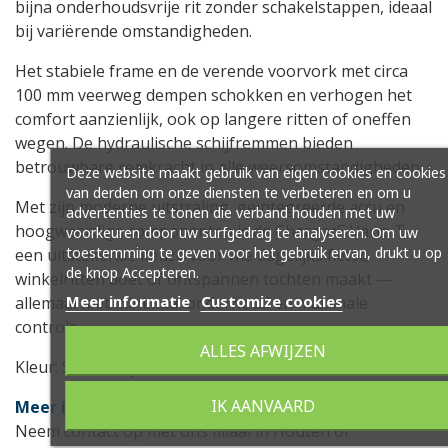
bijna onderhoudsvrije rit zonder schakelstappen, ideaal
bij variërende omstandigheden.
Het stabiele frame en de verende voorvork met circa
100 mm veerweg dempen schokken en verhogen het
comfort aanzienlijk, ook op langere ritten of oneffen
wegen. De hydraulische schijfremmen bieden
betrouwbare remkracht in alle weersomstandigheden.
Deze website maakt gebruik van eigen cookies en cookies
van derden om onze diensten te verbeteren en om u
Met zijn moderne uitstraling, geïntegreerde accu en
advertenties te tonen die verband houden met uw
hoogwaardige componenten is de Charger5 Vario T
voorkeuren door uw surfgedrag te analyseren. Om uw
toestemming te geven voor het gebruik ervan, drukt u op
een uitstekende keuze voor wie dagelijks fietst,
de knop Accepteren.
winkelritten doet of ontspannen tochten maakt —
Meer informatie
Customize cookies
allemaal met minimaal onderhoud en maximale
controle.
ALLES AFWIJZEN
Kleur: Slate Grey
IK AANVAARD
Meer info?
Neem contact op met ons filiaal in Houten of