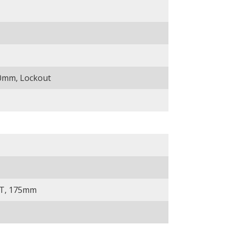
00mm, Lockout
2T, 175mm