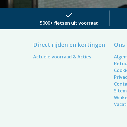
check
5000+ fietsen uit voorraad
Direct rijden en kortingen
Ons 
Actuele voorraad & Acties
Alge
Reto
Cooki
Privac
Conta
Sitem
Winke
Vacat