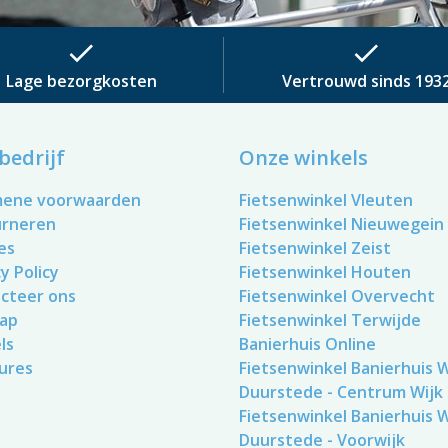
check
check
Lage bezorgkosten
Vertrouwd sinds 193
bedrijf
Onze winkels
mene voorwaarden
Fietsenwinkel Vleuten
urneren
Fietsenwinkel Nieuwegein
es
Fietsenwinkel Zeist
y Policy
Fietsenwinkel Houten
cteer ons
Fietsenwinkel Overvecht
ap
Fietsenwinkel Terwijde
ls
Banierhuis Online
ures
Fietsenwinkel Banierhuis Wi
Duurstede - Centrum Wijk
Fietsenwinkel Banierhuis Wi
Duurstede - Voorwijk