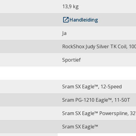
13,9 kg
launch
Handleiding
Ja
RockShox Judy Silver TK Coil, 1
Sportief
Sram SX Eagle™, 12-Speed
Sram PG-1210 Eagle™, 11-50T
Sram SX Eagle™ Powerspline, 3
Sram SX Eagle™