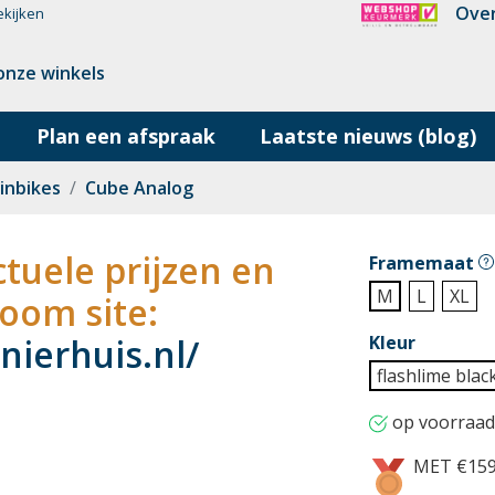
Over
ekijken
onze winkels
Plan een afspraak
Laatste nieuws (blog)
inbikes
Cube Analog
tuele prijzen en
Framemaat
M
L
XL
oom site:
ierhuis.nl/
Kleur
flashlime blac
op voorraad
MET €15