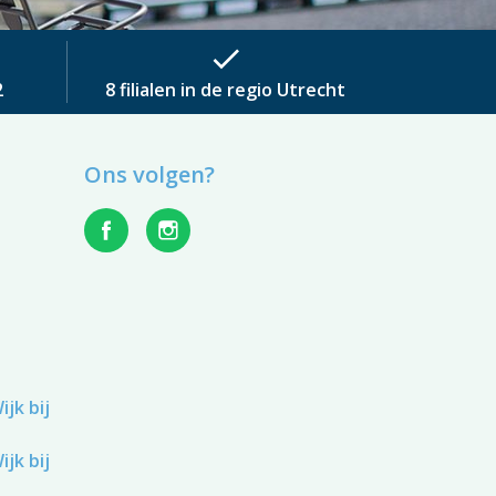
check
2
8 filialen in de regio Utrecht
Ons volgen?
jk bij
jk bij