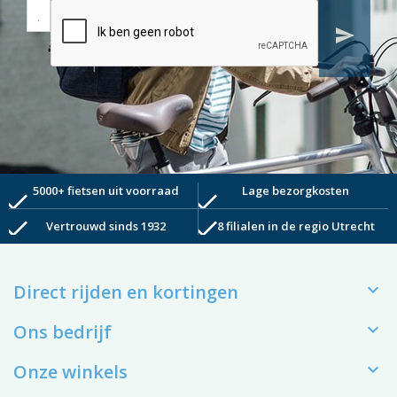
send
5000+ fietsen uit voorraad
Lage bezorgkosten
check
check
check
check
Vertrouwd sinds 1932
8 filialen in de regio Utrecht

Direct rijden en kortingen

Ons bedrijf

Onze winkels