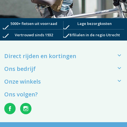
5000+ fietsen uit voorraad
Lage bezorgkosten
check
check
check
check
Vertrouwd sinds 1932
8 filialen in de regio Utrecht

Direct rijden en kortingen

Ons bedrijf

Onze winkels
Ons volgen?