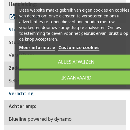
Handleiding:
Deze website maakt gebruik van eigen cookies en cookies
van derden om onze diensten te verbeteren en om u
launch
Handleiding
advertenties te tonen die verband houden met uw
voorkeuren door uw surfgedrag te analyseren. Om uw
Stuur en Zadel
toestemming te geven voor het gebruik ervan, drukt u op
de knop Accepteren.
Stuurpen:
Meer informatie
Customize cookies
Verstelbaar
ALLES AFWIJZEN
Zadel:
IK AANVAARD
Selle Royal Aurorae
Verlichting
Achterlamp:
Blueline powered by dynamo