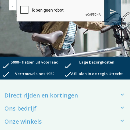
send
5000+ fietsen uit voorraad
Lage bezorgkosten
check
check
check
check
Vertrouwd sinds 1932
8 filialen in de regio Utrecht

Direct rijden en kortingen

Ons bedrijf

Onze winkels