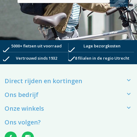
5000+ fietsen uit voorraad
Lage bezorgkosten
check
check
check
check
Vertrouwd sinds 1932
8 filialen in de regio Utrecht

Direct rijden en kortingen

Ons bedrijf

Onze winkels
Ons volgen?