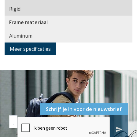
Rigid
Frame materiaal
Aluminum
Meer specificaties
Schrijf je in voor de nieuwsbrief
send