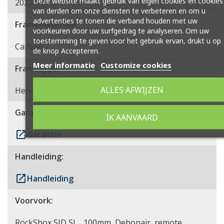
Deze website maakt gebruik van eigen cookies en cookies
2022
van derden om onze diensten te verbeteren en om u
advertenties te tonen die verband houden met uw
Framemateriaal:
voorkeuren door uw surfgedrag te analyseren. Om uw
toestemming te geven voor het gebruik ervan, drukt u op
Carbon
de knop Accepteren.
Meer informatie
Customize cookies
Frametype:
ALLES AFWIJZEN
Heren
Garantie:
IK AANVAARD
launch
Garantie
Handleiding:
launch
Handleiding
Voorvork:
RockShox SID SL , 100mm, Debonair, remote