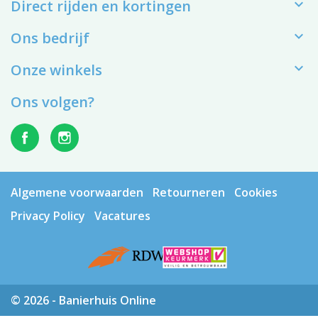

Direct rijden en kortingen

Ons bedrijf

Onze winkels
Ons volgen?
Algemene voorwaarden
Retourneren
Cookies
Privacy Policy
Vacatures
© 2026 - Banierhuis Online