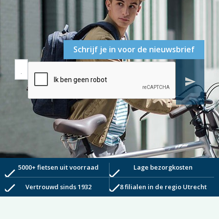
Schrijf je in voor de nieuwsbrief
send
5000+ fietsen uit voorraad
Lage bezorgkosten
check
check
check
check
Vertrouwd sinds 1932
8 filialen in de regio Utrecht