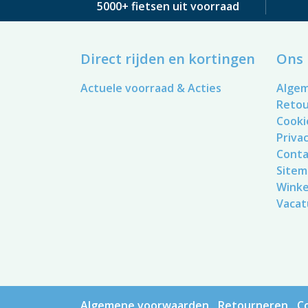
5000+ fietsen uit voorraad
Direct rijden en kortingen
Ons 
Actuele voorraad & Acties
Alge
Reto
Cooki
Privac
Conta
Sitem
Winke
Vacat
Algemene voorwaarden
Retourneren
C