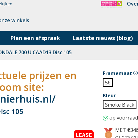
Over
ekijken
onze winkels
Plan een afspraak
Laatste nieuws (blog)
NDALE 700 U CAAD13 Disc 105
tuele prijzen en
Framemaat
56
oom site:
ierhuis.nl/
Kleur
Smoke Black
sc 105
op voorraad
MET €34
Of € 75,00 