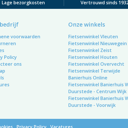
Lage bezorgkosten
Vertrouwd sinds 193
bedrijf
Onze winkels
mene voorwaarden
Fietsenwinkel Vleuten
urneren
Fietsenwinkel Nieuwegein
es
Fietsenwinkel Zeist
y Policy
Fietsenwinkel Houten
cteer ons
Fietsenwinkel Overvecht
ap
Fietsenwinkel Terwijde
ls
Banierhuis Online
ures
Fietsenwinkel Banierhuis Wi
Duurstede - Centrum Wijk
Fietsenwinkel Banierhuis Wi
Duurstede - Voorwijk
ookies
Privacy Policy
Vacatures