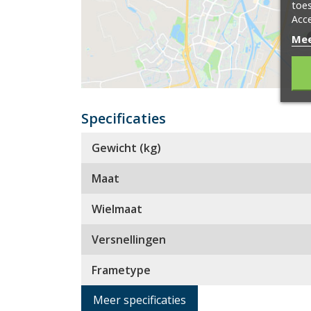
toes
Acce
Mee
Specificaties
Gewicht (kg)
Maat
Wielmaat
Versnellingen
Frametype
Meer specificaties