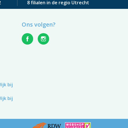
2
8 filialen in de regio Utrecht
Ons volgen?
jk bij
jk bij