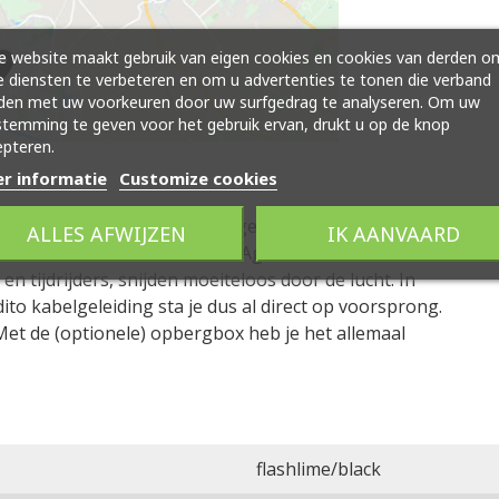
 website maakt gebruik van eigen cookies en cookies van derden o
 diensten te verbeteren en om u advertenties te tonen die verband
den met uw voorkeuren door uw surfgedrag te analyseren. Om uw
temming te geven voor het gebruik ervan, drukt u op de knop
pteren.
r informatie
Customize cookies
k snel uitzien: aerodynamisch geoptimaliseerde racers
ALLES AFWIJZEN
IK AANVAARD
leerde framebuizen van de de Agree C:62,
 tijdrijders, snijden moeiteloos door de lucht. In
to kabelgeleiding sta je dus al direct op voorsprong.
Met de (optionele) opbergbox heb je het allemaal
flashlime/black