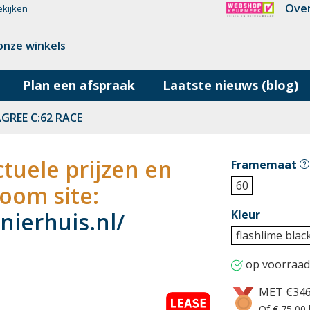
Over
ekijken
onze winkels
Plan een afspraak
Laatste nieuws (blog)
GREE C:62 RACE
tuele prijzen en
Framemaat
60
oom site:
ierhuis.nl/
Kleur
flashlime blac
op voorraad
MET €34
Of € 75,00 