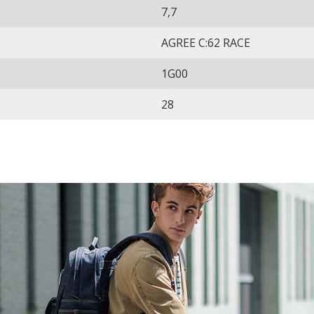
7,7
AGREE C:62 RACE
1G00
28