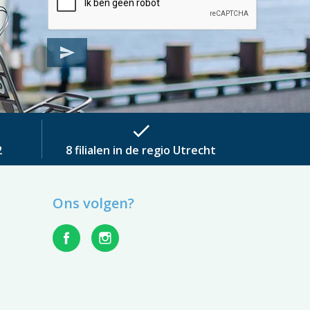
send
check
2
8 filialen in de regio Utrecht
Ons volgen?