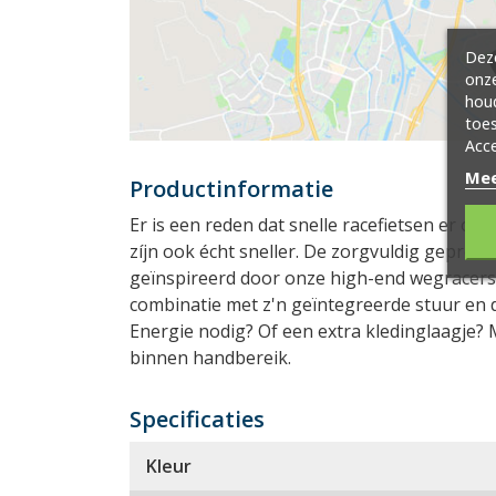
Deze
onze
hou
toes
Acce
Mee
Productinformatie
Er is een reden dat snelle racefietsen er oo
zíjn ook écht sneller. De zorgvuldig geprofi
geïnspireerd door onze high-end wegracers en
combinatie met z'n geïntegreerde stuur en di
Energie nodig? Of een extra kledinglaagje? 
binnen handbereik.
Specificaties
Kleur