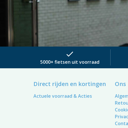
check
5000+ fietsen uit voorraad
Direct rijden en kortingen
Ons 
Actuele voorraad & Acties
Alge
Reto
Cooki
Privac
Conta