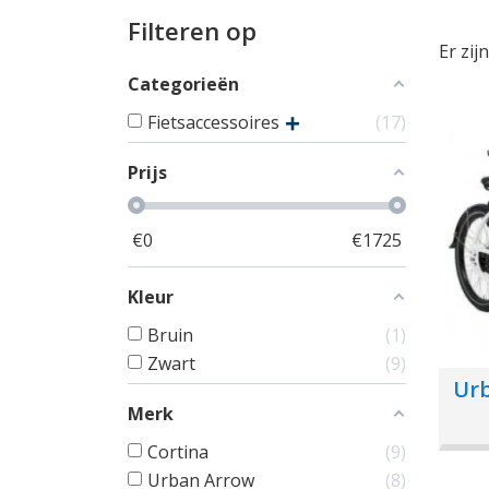
Filteren op
Er zij
Categorieën
Fietsaccessoires
17
Prijs
€
0
€
1725
Kleur
Bruin
1
Zwart
9
Urb
Merk
Cortina
9
Urban Arrow
8