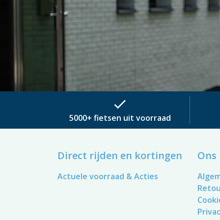
check
5000+ fietsen uit voorraad
Direct rijden en kortingen
Ons 
Actuele voorraad & Acties
Alge
Reto
Cooki
Privac