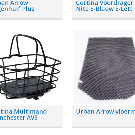
ban Arrow
Cortina Voordrager 
enhuif Plus
Nite E-Blauw E-Lett
Angeles
rtina Multimand
Urban Arrow vloer
nchester AVS