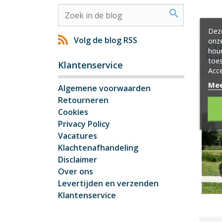
search
Deze
Volg de blog RSS
onze
AXA
hou
Bar
toes
Klantenservice
2
Acce
Mee
Algemene voorwaarden
Retourneren
Cookies
Privacy Policy
Vacatures
Klachtenafhandeling
Disclaimer
Over ons
Levertijden en verzenden
Klantenservice