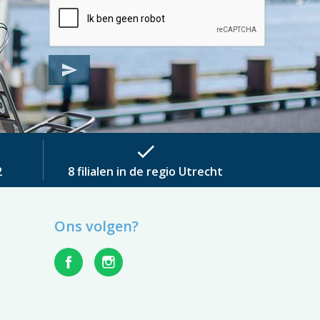
send
check
2
8 filialen in de regio Utrecht
Ons volgen?