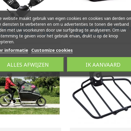
 website maakt gebruik van eigen cookies en cookies van derden o
 diensten te verbeteren en om u advertenties te tonen die verband
 kettingslot
Cortina Inlay Seoul 
den met uw voorkeuren door uw surfgedrag te analyseren. Om uw
celona 90 cm - ART
Delhi mand
temming te geven voor het gebruik ervan, drukt u op de knop
pteren.
r informatie
Customize cookies
ALLES AFWIJZEN
IK AANVAARD