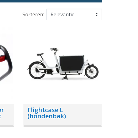
Sorteren:
er
Flightcase L
t
(hondenbak)