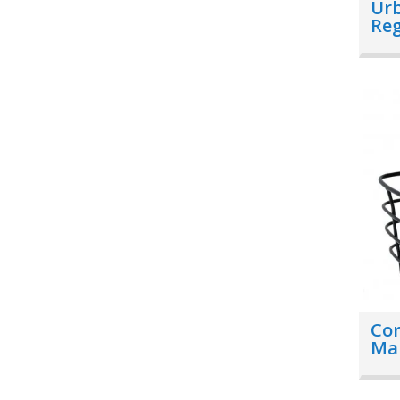
Ur
Reg
Co
Ma