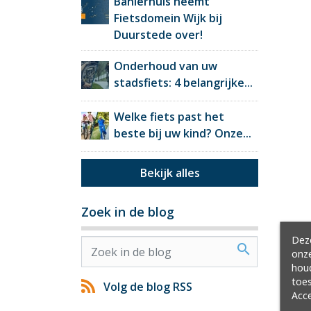
Banierhuis neemt
Fietsdomein Wijk bij
Duurstede over!
Onderhoud van uw
stadsfiets: 4 belangrijke...
Welke fiets past het
beste bij uw kind? Onze...
Bekijk alles
Zoek in de blog
Deze
search
onze
hou
toes
Volg de blog RSS
Acce