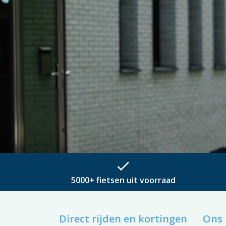
check
5000+ fietsen uit voorraad
Direct rijden en kortingen
Ons 