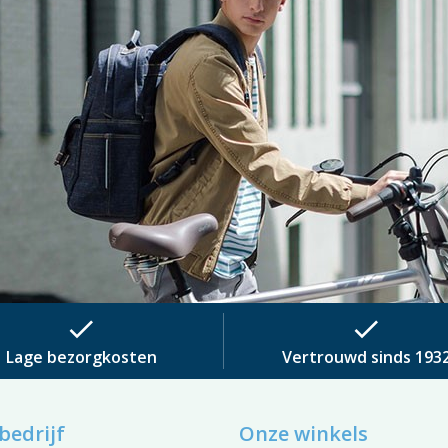
check
check
Lage bezorgkosten
Vertrouwd sinds 193
bedrijf
Onze winkels