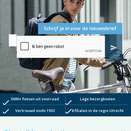
Schrijf je in voor de nieuwsbrief
send
5000+ fietsen uit voorraad
Lage bezorgkosten
check
check
check
check
Vertrouwd sinds 1932
8 filialen in de regio Utrecht