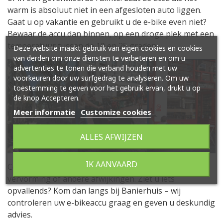
warm is absoluut niet in een afgesloten auto liggen.
Gaat u op vakantie en gebruikt u de e-bike even niet?
Bewaar de accu dan binnen, op een droge plek met een
temperatuur tussen de 10 en 25 graden.
Deze website maakt gebruik van eigen cookies en cookies
van derden om onze diensten te verbeteren en om u
advertenties te tonen die verband houden met uw
voorkeuren door uw surfgedrag te analyseren. Om uw
toestemming te geven voor het gebruik ervan, drukt u op
de knop Accepteren.
Meer informatie
Customize cookies
ALLES AFWIJZEN
IK AANVAARD
Controleer de accu af en toe op verkleuringen,
vervorming of andere afwijkingen. Ziet u iets
opvallends? Kom dan langs bij Banierhuis – wij
controleren uw e-bikeaccu graag en geven u deskundig
advies.