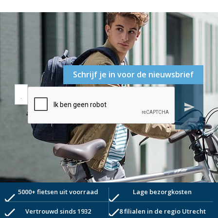
Schrijf je in voor de nieuwsbrief
send
5000+ fietsen uit voorraad
Lage bezorgkosten
check
check
check
check
Vertrouwd sinds 1932
8 filialen in de regio Utrecht