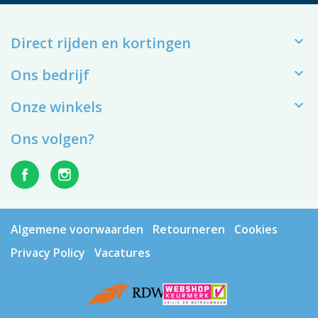

Direct rijden en kortingen

Ons bedrijf

Onze winkels
Ons volgen?
Algemene voorwaarden
Retourneren
Cookies
Privacy Policy
Vacatures