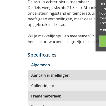
De accu is echter niet uitneembaar.
Deze
De fiets weegt slechts 21,5 kilo. Afhankelijk 
onze
ondersteuningsstand en temperatuur fiets je
hou
toes
heeft geen versnellingen, maar deze zul je o
Acce
op gebruik in de stad.
Mee
Wil je makkelijk spullen meenemen? Kies dan
het slim ontworpen design zijn deze add-ons
Specificaties
Algemeen
Aantal versnellingen:
Collectiejaar:
Framemateriaal: