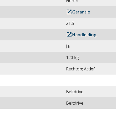
Heren
launch
Garantie
21,5
launch
Handleiding
Ja
120 kg
Rechtop; Actief
Beltdrive
Beltdrive