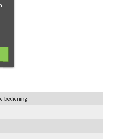
m
he bediening