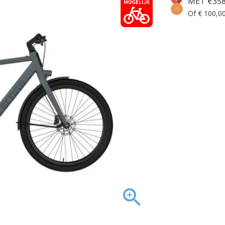
MET €358
Of € 100,00
