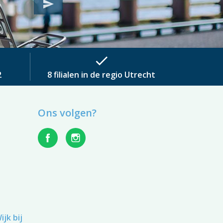
send
check
2
8 filialen in de regio Utrecht
Ons volgen?
jk bij