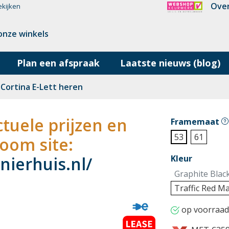
Over
ekijken
onze winkels
Plan een afspraak
Laatste nieuws (blog)
Cortina E-Lett heren
tuele prijzen en
Framemaat
53
61
oom site:
ierhuis.nl/
Kleur
Graphite Blac
Traffic Red Ma
op voorraad