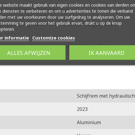
 website maakt gebruik van eigen cookies en cookies van derden o
van verschillende factoren, zoals
 diensten te verbeteren en om u advertenties te tonen die verband
 tussen de 30 en 90 kilometer. De Cortina E-Lett
den met uw voorkeuren door uw surfgedrag te analyseren. Om uw
temming te geven voor het gebruik ervan, drukt u op de knop
ok niet nodig hebben. De E-Lett is volledig afgesteld
pteren.
r informatie
Customize cookies
 voor een optionele voor- of achterdrager. Dankzij
ALLES AFWIJZEN
IK AANVAARD
 een perfecte match met de E-Lett.
Schijfrem met hydraulisc
2023
Aluminium