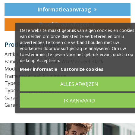
Informatieaanvraag
Proefrit aanvragen
Deze website maakt gebruik van eigen cookies en cookies
van derden om onze diensten te verbeteren en om u
advertenties te tonen die verband houden met uw
Productinformatie
voorkeuren door uw surfgedrag te analyseren. Om uw
Artikelnummer BUA0652
toestemming te geven voor het gebruik ervan, drukt u op
de knop Accepteren.
FamilyNext Advanced 400Wh Manueel Black
Modeljaar 2025
Meer informatie
Customize cookies
Framemateriaal: Aluminium
Type primaire remsysteem achter: SH
ALLES AFWIJZEN
Type remsysteem voor: SH
Garantie type: Fabrieksgarantie
IK AANVAARD
Garantie periode (maanden): 24