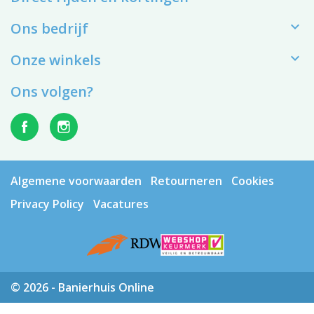

Ons bedrijf

Onze winkels
Ons volgen?
Algemene voorwaarden
Retourneren
Cookies
Privacy Policy
Vacatures
© 2026 - Banierhuis Online