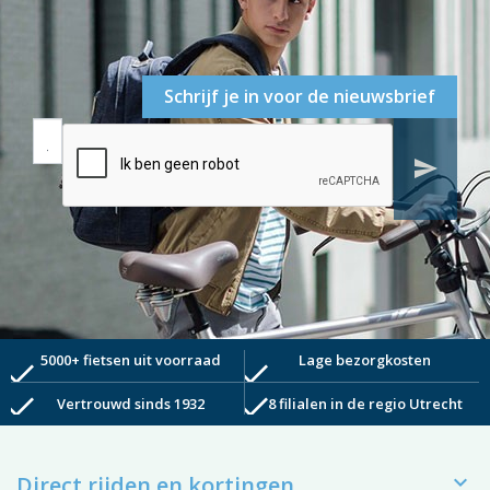
Schrijf je in voor de nieuwsbrief
send
5000+ fietsen uit voorraad
Lage bezorgkosten
check
check
check
check
Vertrouwd sinds 1932
8 filialen in de regio Utrecht

Direct rijden en kortingen