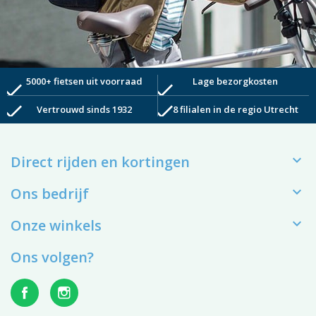
5000+ fietsen uit voorraad
Lage bezorgkosten
check
check
check
check
Vertrouwd sinds 1932
8 filialen in de regio Utrecht

Direct rijden en kortingen

Ons bedrijf

Onze winkels
Ons volgen?