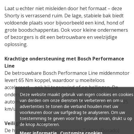
Laat u echter niet misleiden door het formaat – deze
Shorty is verrassend ruim. De lage, stabiele bak biedt
voldoende plaats voor bijvoorbeeld een kind, hond of
grote boodschappentas. Ook voor kleine ondernemers
of bezorgers is dit een betrouwbare en veelzijdige
oplossing.
Krachtige ondersteuning met Bosch Performance
Line
De betrouwbare Bosch Performance Line middenmotor
levert 65 Nm koppel, waardoor u moeiteloos
accelereert – ook bij tegenwind of op hellingen. De
ondersteuning voelt natuurlijk aan en stopt
Deze website maakt gebruik van eigen cookies en cookies
van derden om onze diensten te verbeteren en om u
automatisch bij de wettelijk toegestane snelheid van 25
advertenties te tonen die verband houden met uw
km/u.
voorkeuren door uw surfgedrag te analyseren. Om uw
toestemming te geven voor het gebruik ervan, drukt u op
Veiligheid en controle
de knop Accepteren.
De hydraulische schijfremmen van Tektro (Dorado)
Meer informatie
Customize cookies