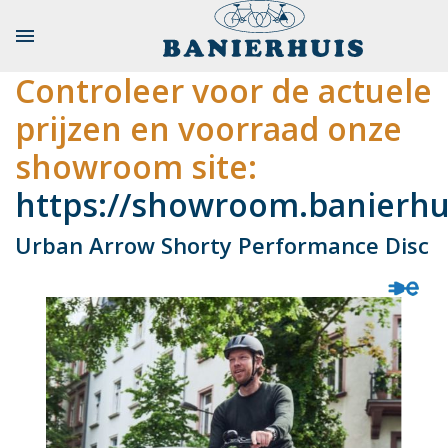

Controleer voor de actuele
prijzen en voorraad onze
showroom site:
https://showroom.banierhui
Urban Arrow Shorty Performance Disc