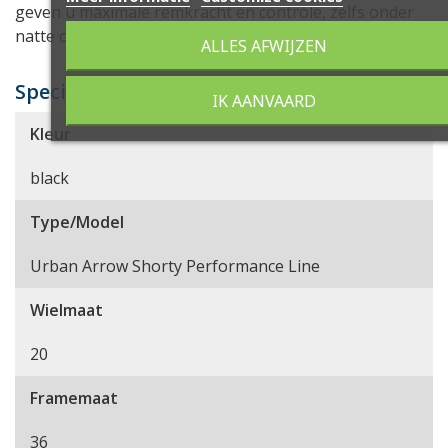
geven u maximale remkracht en controle, zelfs onder
natte of zware omstandigheden.
ALLES AFWIJZEN
Specificaties
IK AANVAARD
Kleur
black
Type/Model
Urban Arrow Shorty Performance Line
Wielmaat
20
Framemaat
36