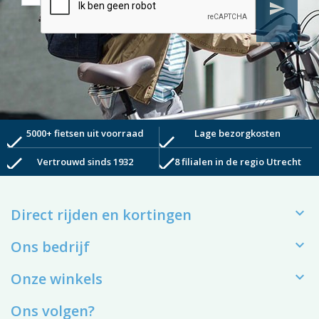
send
5000+ fietsen uit voorraad
Lage bezorgkosten
check
check
check
check
Vertrouwd sinds 1932
8 filialen in de regio Utrecht

Direct rijden en kortingen

Ons bedrijf

Onze winkels
Ons volgen?