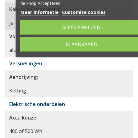
de knop Accepteren.
Kabels geïntegreerd:
Meer informatie
Customize cookies
Ja
ALLES AFWIJZEN
Voorvork:
IK AANVAARD
aluminium, telescoop vering
Versnellingen
Aandrijving:
Ketting
Elektrische onderdelen
Accu keuze:
400 of 500 Wh