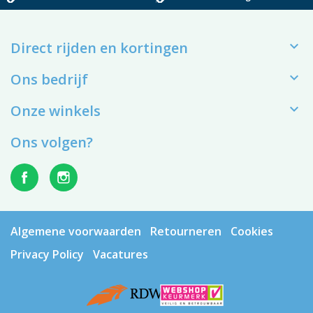

Direct rijden en kortingen

Ons bedrijf

Onze winkels
Ons volgen?
Algemene voorwaarden
Retourneren
Cookies
Privacy Policy
Vacatures