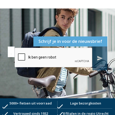
Schrijf je in voor de nieuwsbrief
send
5000+ fietsen uit voorraad
Lage bezorgkosten
check
check
check
check
Vertrouwd sinds 1932
8 filialen in de regio Utrecht