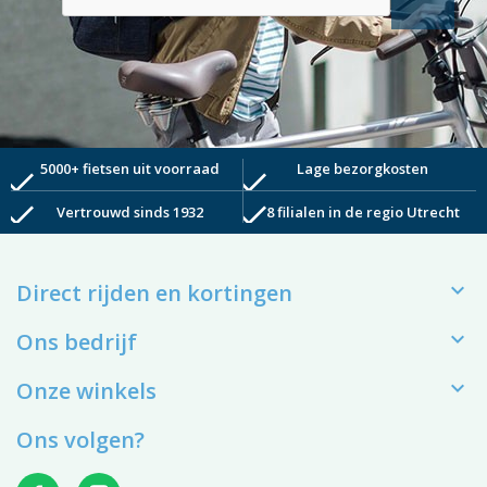
5000+ fietsen uit voorraad
Lage bezorgkosten
check
check
check
check
Vertrouwd sinds 1932
8 filialen in de regio Utrecht

Direct rijden en kortingen

Ons bedrijf

Onze winkels
Ons volgen?