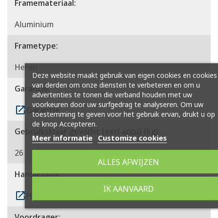
Framemateriaal:
Aluminium
Frametype:
Heren
Deze website maakt gebruik van eigen cookies en cookies
van derden om onze diensten te verbeteren en om u
Garantie:
advertenties te tonen die verband houden met uw
voorkeuren door uw surfgedrag te analyseren. Om uw
launch
Garantie
toestemming te geven voor het gebruik ervan, drukt u op
de knop Accepteren.
Gebruiksklaar gewicht (excl accu) (kg):
Meer informatie
Customize cookies
26
ALLES AFWIJZEN
Handleiding:
IK AANVAARD
launch
Handleiding
Voordrager: