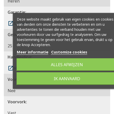
Heren
Garantie:
Deze website maakt gebruik van eigen cookies en cookies
launch
Garantie
van derden om onze diensten te verbeteren en om u
advertenties te tonen die verband houden met uw
Gebruiksklaar gewicht (excl accu) (kg):
voorkeuren door uw surfgedrag te analyseren. Om uw
toestemming te geven voor het gebruik ervan, drukt u op
de knop Accepteren.
25
Meer informatie
Customize cookies
Handleiding:
ALLES AFWIJZEN
launch
Handleiding
IK AANVAARD
Voordrager:
Nee
Voorvork:
Vast