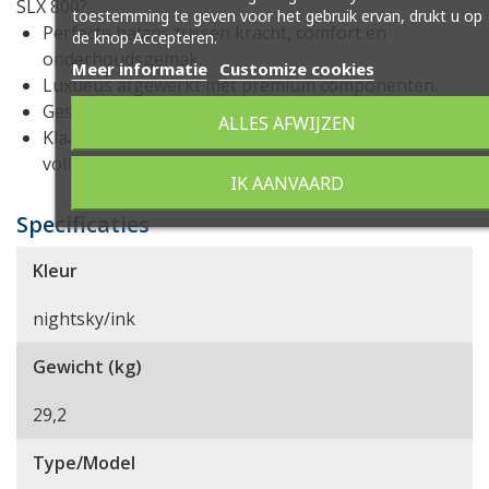
SLX 800?
toestemming te geven voor het gebruik ervan, drukt u op
Perfecte balans tussen kracht, comfort en
de knop Accepteren.
onderhoudsgemak.
Meer informatie
Customize cookies
Luxueus afgewerkt met premium componenten.
Geschikt voor dagelijks gebruik én verre tochten.
ALLES AFWIJZEN
Klaar voor elk avontuur – stijlvol, duurzaam en
volledig uitgerust.
IK AANVAARD
Specificaties
Kleur
nightsky/ink
Gewicht (kg)
29,2
Type/Model