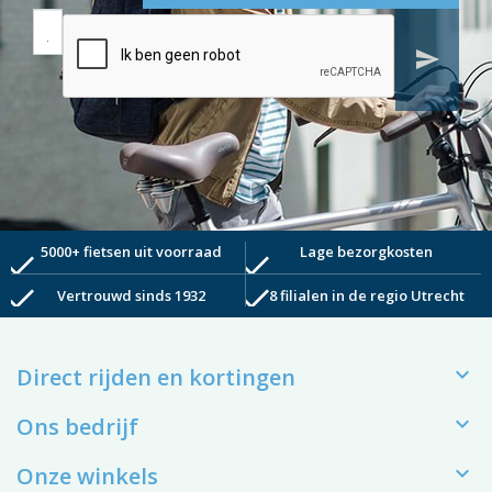
send
5000+ fietsen uit voorraad
Lage bezorgkosten
check
check
check
check
Vertrouwd sinds 1932
8 filialen in de regio Utrecht

Direct rijden en kortingen

Ons bedrijf

Onze winkels