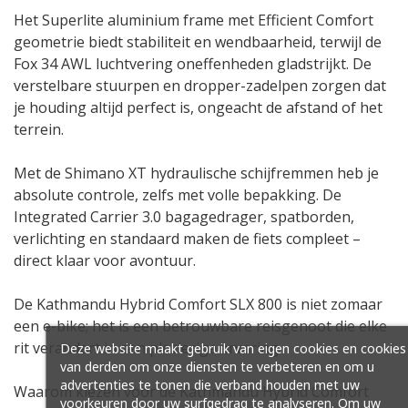
Het Superlite aluminium frame met Efficient Comfort
geometrie biedt stabiliteit en wendbaarheid, terwijl de
Fox 34 AWL luchtvering oneffenheden gladstrijkt. De
verstelbare stuurpen en dropper-zadelpen zorgen dat
je houding altijd perfect is, ongeacht de afstand of het
terrein.
Met de Shimano XT hydraulische schijfremmen heb je
absolute controle, zelfs met volle bepakking. De
Integrated Carrier 3.0 bagagedrager, spatborden,
verlichting en standaard maken de fiets compleet –
direct klaar voor avontuur.
De Kathmandu Hybrid Comfort SLX 800 is niet zomaar
een e-bike; het is een betrouwbare reisgenoot die elke
rit verandert in een plezierige ervaring.
Deze website maakt gebruik van eigen cookies en cookies
van derden om onze diensten te verbeteren en om u
advertenties te tonen die verband houden met uw
Waarom kiezen voor de Kathmandu Hybrid Comfort
voorkeuren door uw surfgedrag te analyseren. Om uw