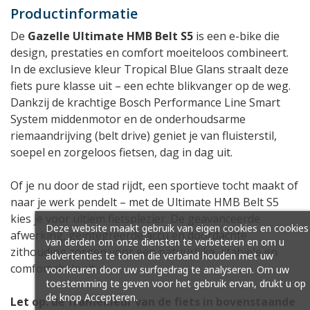
Productinformatie
De
Gazelle Ultimate HMB Belt S5
is een e-bike die
design, prestaties en comfort moeiteloos combineert.
In de exclusieve kleur Tropical Blue Glans straalt deze
fiets pure klasse uit – een echte blikvanger op de weg.
Dankzij de krachtige Bosch Performance Line Smart
System middenmotor en de onderhoudsarme
riemaandrijving (belt drive) geniet je van fluisterstil,
soepel en zorgeloos fietsen, dag in dag uit.
Of je nu door de stad rijdt, een sportieve tocht maakt of
naar je werk pendelt – met de Ultimate HMB Belt S5
kies je voor ultiem fietsplezier. De geavanceerde
Deze website maakt gebruik van eigen cookies en cookies
afwerking, geïntegreerde accu en doordachte
van derden om onze diensten te verbeteren en om u
zithouding zorgen voor een natuurlijke, stabiele en
advertenties te tonen die verband houden met uw
comfortabele rit.
voorkeuren door uw surfgedrag te analyseren. Om uw
toestemming te geven voor het gebruik ervan, drukt u op
de knop Accepteren.
Let op: de framekleur van de fiets in bovenstaande