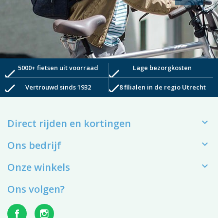
5000+ fietsen uit voorraad
Lage bezorgkosten
check
check
check
check
Vertrouwd sinds 1932
8 filialen in de regio Utrecht

Direct rijden en kortingen

Ons bedrijf

Onze winkels
Ons volgen?