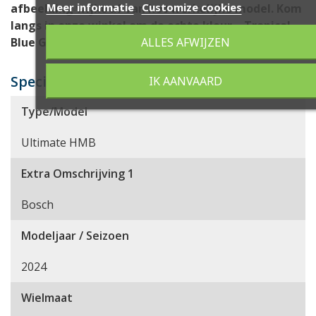
Meer informatie
Customize cookies
afbeelding wijkt af van het werkelijke model. Kom
langs in onze winkel om de echte kleur – Tropical
ALLES AFWIJZEN
Blue Glans – in het echt te bewonderen!
Specificaties
IK AANVAARD
Type/Model
Ultimate HMB
Extra Omschrijving 1
Bosch
Modeljaar / Seizoen
2024
Wielmaat