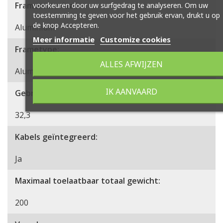
Framemateriaal:
voorkeuren door uw surfgedrag te analyseren. Om uw
toestemming te geven voor het gebruik ervan, drukt u op
de knop Accepteren.
Aluminium
Meer informatie
Customize cookies
Frametype:
ALLES AFWIJZEN
Aluminium
IK AANVAARD
Gebruiksklaar gewicht (excl accu) (kg):
32,3
Kabels geïntegreerd:
Ja
Maximaal toelaatbaar totaal gewicht:
200