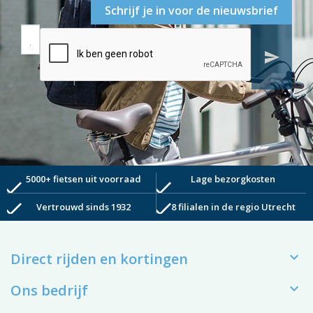
Schrijf je in voor de nieuwsbrief
send
5000+ fietsen uit voorraad
Lage bezorgkosten
check
check
check
check
Vertrouwd sinds 1932
8 filialen in de regio Utrecht

Direct rijden en kortingen

Ons bedrijf