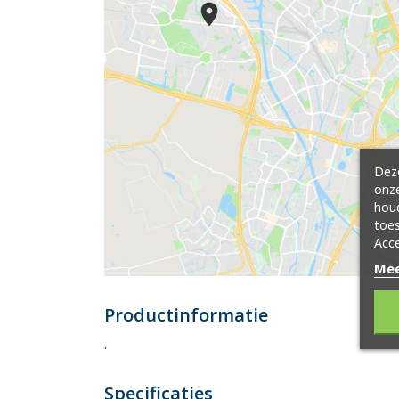
Deze
onze
hou
toes
Acce
Mee
Productinformatie
.
Specificaties