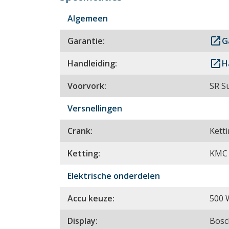
Algemeen
launch
Garantie:
G
launch
Handleiding:
H
Voorvork:
SR S
Versnellingen
Crank:
Kett
Ketting:
KMC 
Elektrische onderdelen
Accu keuze:
500 
Display:
Bosc