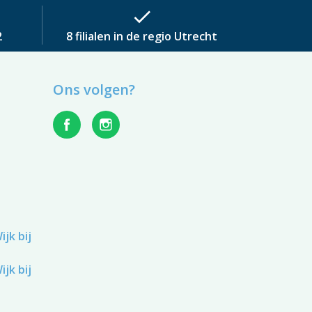
check
2
8 filialen in de regio Utrecht
Ons volgen?
jk bij
jk bij