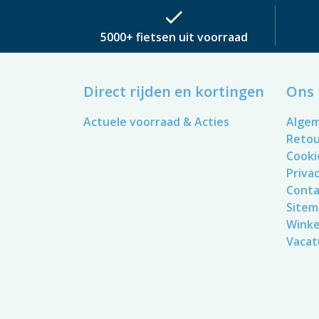
check
5000+ fietsen uit voorraad
Direct rijden en kortingen
Ons 
Actuele voorraad & Acties
Alge
Reto
Cooki
Privac
Conta
Sitem
Winke
Vacat