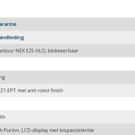
arantie
andleiding
untour NEX E25 HLO, blokkeerbaar
ing
Z1 EPT met anti roest finish
Wh
h Purion, LCD-display met loopassistentie