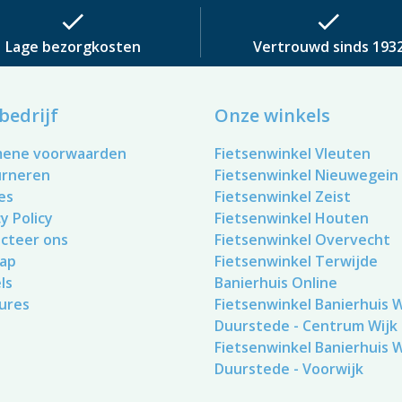
check
check
Lage bezorgkosten
Vertrouwd sinds 193
bedrijf
Onze winkels
mene voorwaarden
Fietsenwinkel Vleuten
urneren
Fietsenwinkel Nieuwegein
es
Fietsenwinkel Zeist
y Policy
Fietsenwinkel Houten
cteer ons
Fietsenwinkel Overvecht
ap
Fietsenwinkel Terwijde
ls
Banierhuis Online
ures
Fietsenwinkel Banierhuis Wi
Duurstede - Centrum Wijk
Fietsenwinkel Banierhuis Wi
Duurstede - Voorwijk