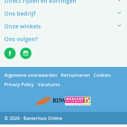
Direct rijden en kortingen

Ons bedrijf

Onze winkels
Ons volgen?
Algemene voorwaarden
Retourneren
Cookies
Privacy Policy
Vacatures
© 2026 - Banierhuis Online