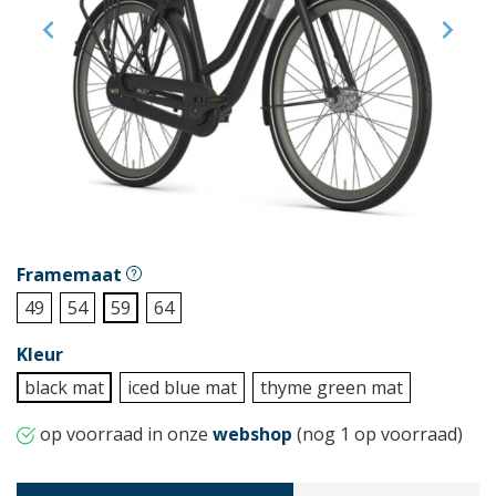


Framemaat
49
54
59
64
Kleur
black mat
iced blue mat
thyme green mat
op voorraad in onze
webshop
(nog 1 op voorraad)