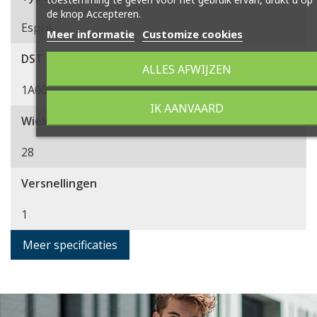
de knop Accepteren.
Esprit
Meer informatie
Customize cookies
DST Groepcode
ALLES AFWIJZEN
1A00
IK AANVAARD
Wielmaat
28
Versnellingen
1
Meer specificaties