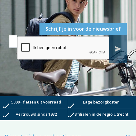
Schrijf je in voor de nieuwsbrief
send
5000+ fietsen uit voorraad
Lage bezorgkosten
check
check
check
check
Vertrouwd sinds 1932
8 filialen in de regio Utrecht
