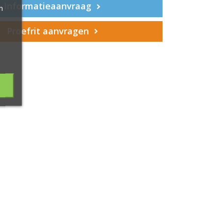
Informatieaanvraag
m
Proefrit aanvragen