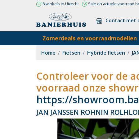
8 winkels in Utrecht
Sale en actuele voorraad b
Contact met 
Zomerdeals en voorraadmodellen
Home
Fietsen
Hybride fietsen
JA
Controleer voor de ac
voorraad onze showr
https://showroom.ban
JAN JANSSEN ROHNIN ROLHLOF