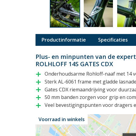
Productinformatie
Specificaties
Plus- en minpunten van de exper
ROLHLOFF 14S GATES CDX
Onderhoudsarme Rohloff-naaf met 14 v
add
Sterk AL-6061 frame met gladde lasnad
add
Gates CDX riemaandrijving voor duurz
add
50 mm banden zorgen voor grip en com
add
Veel bevestigingspunten voor dragers 
add
Voorraad in winkels