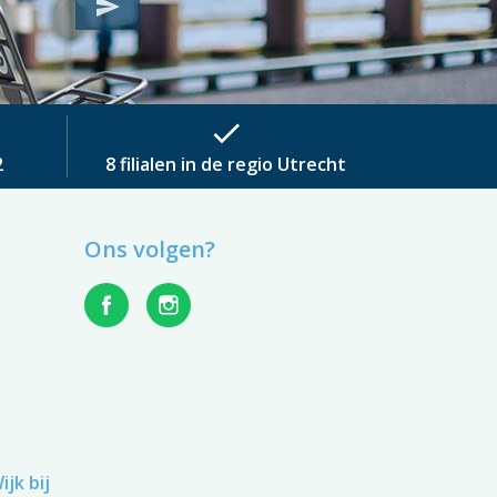
send
check
2
8 filialen in de regio Utrecht
Ons volgen?
jk bij