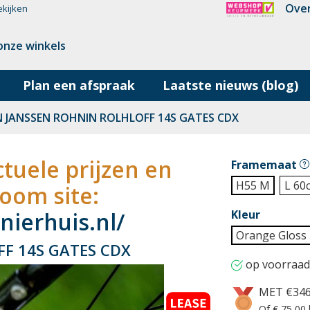
Over
ekijken
onze winkels
Plan een afspraak
Laatste nieuws (blog)
N JANSSEN ROHNIN ROLHLOFF 14S GATES CDX
tuele prijzen en
Framemaat
H55 M
L 60
oom site:
ierhuis.nl/
Kleur
Orange Gloss
F 14S GATES CDX
op voorraad
MET €34
Of € 75,00 