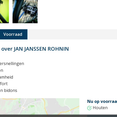
Voorraad
t over JAN JANSSEN ROHNIN
ersnellingen
en
aamheid
fort
en bidons
Nu op voorraa
Houten