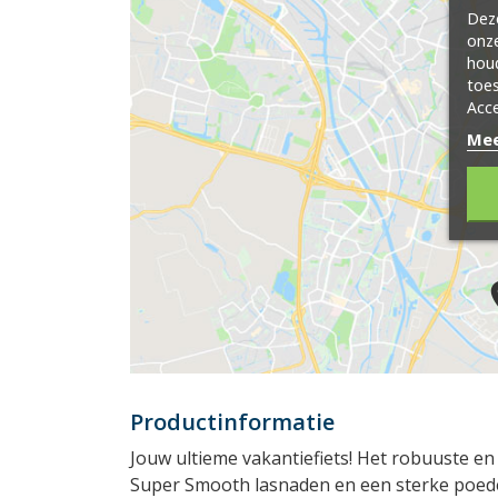
Deze
onze
hou
toes
Acce
Mee
Productinformatie
Jouw ultieme vakantiefiets! Het robuuste en
Super Smooth lasnaden en een sterke poede