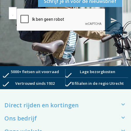
Schrijf je in voor de nieuwsbrief
send
5000+ fietsen uit voorraad
Lage bezorgkosten
check
check
check
check
Vertrouwd sinds 1932
8 filialen in de regio Utrecht

Direct rijden en kortingen

Ons bedrijf
