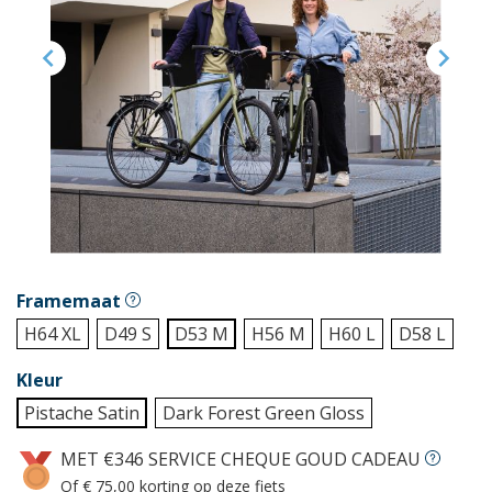


Framemaat
H64 XL
D49 S
D53 M
H56 M
H60 L
D58 L
Kleur
Pistache Satin
Dark Forest Green Gloss
MET €346 SERVICE CHEQUE GOUD CADEAU
Of € 75,00 korting op deze fiets