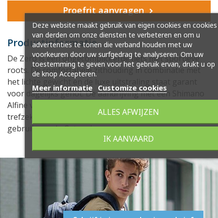
Proefrit aanvragen
Deze website maakt gebruik van eigen cookies en cookies
van derden om onze diensten te verbeteren en om u
Productinformatie
advertenties te tonen die verband houden met uw
voorkeuren door uw surfgedrag te analyseren. Om uw
De Zero is een ongecompliceerde fiets met sportieve
toestemming te geven voor het gebruik ervan, drukt u op
roots. De comfortabele zithouding in combinatie met
de knop Accepteren.
het lichte gewicht en de luxe uitstraling staat garant
Meer informatie
Customize cookies
voor dagelijks genot. De aandrijving met een Shimano
Alfine versnellingsnaaf met 8 versnellingen schakelt
ALLES AFWIJZEN
trefzeker, en is onderhoudsarm en fluisterstil door
gebruik van de Gates riem.
IK AANVAARD