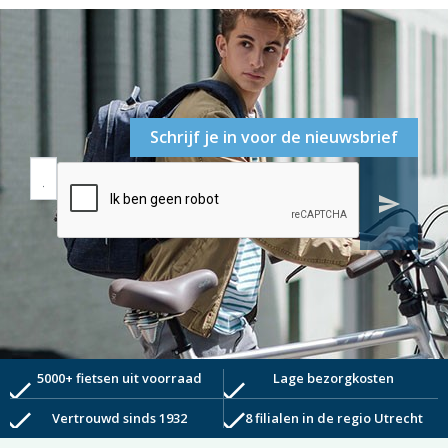
Schrijf je in voor de nieuwsbrief
send
5000+ fietsen uit voorraad
Lage bezorgkosten
check
check
check
check
Vertrouwd sinds 1932
8 filialen in de regio Utrecht