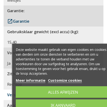
Meisjes
Garantie:
launch
Garantie
Gebruiksklaar gewicht (excl accu) (kg):
15,40
Deze website maakt gebruik van eigen cookies en cookies
Voordrager:
van derden om onze diensten te verbeteren en om u
advertenties te tonen die verband houden met uw
Ja
voorkeuren door uw surfgedrag te analyseren. Om uw
toestemming te geven voor het gebruik ervan, drukt u op
de knop Accepteren.
Zithouding:
Meer informatie
Customize cookies
Rechtop
ALLES AFWIJZEN
Versnellingen
IK AANVAARD
Aandrijving: