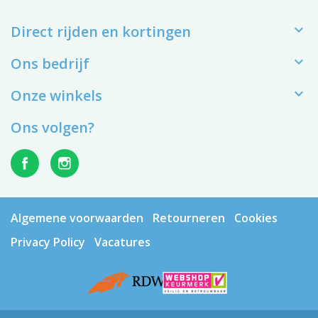

Direct rijden en kortingen

Ons bedrijf

Onze winkels
Ons volgen?
Algemene voorwaarden
Retourneren
Cookies
Privacy Policy
Vacatures