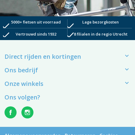
5000+ fietsen uit voorraad
Lage bezorgkosten
check
check
check
check
Vertrouwd sinds 1932
8 filialen in de regio Utrecht

Direct rijden en kortingen

Ons bedrijf

Onze winkels
Ons volgen?