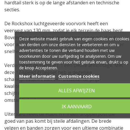
hardtail sterk is op de lange afstanden en technische
secties.
De Rockshox luchtgeveerde voorvork heeft een
veerweg van 130 mm, zodat je elk terrein de baas bent.
Bovendien is de voorvork voorzien van een lockout
Deze website maakt gebruik van eigen cookies en cookies
voor als je de vering niet nodig hebt. Zo gaat er minder
van derden om onze diensten te verbeteren en om u
advertenties te tonen die verband houden met uw
snelheid verloren bij bijvoorbeeld een flinke klim.
voorkeuren door uw surfgedrag te analyseren. Om uw
toestemming te geven voor het gebruik ervan, drukt u op
Verder heeft de Habit HT 1 een Deore afmontage. Met
de knop Accepteren.
deze 12-speed groepset heb je degelijke
Meer informatie
Customize cookies
schakelprestaties met een uitstekende prijs-
kwaliteitverhouding. Samen met de hydraulische
ALLES AFWIJZEN
schijfremmen heb je alle controle in handen, onder alle
omstandigheden.
IK AANVAARD
Uiteraard heeft de Habit HT 1 een dropperpost die
goed van pas komt bij steile afdalingen. De brede
velgen en banden zorgen voor een ultieme combinatie