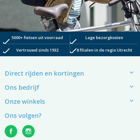
5000+ fietsen uit voorraad
Lage bezorgkosten
check
check
check
check
Vertrouwd sinds 1932
8 filialen in de regio Utrecht

Direct rijden en kortingen

Ons bedrijf

Onze winkels
Ons volgen?